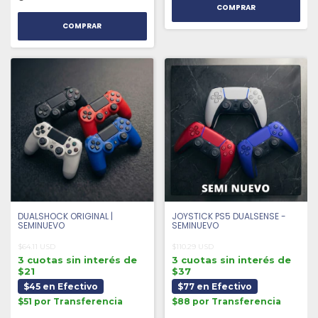
COMPRAR
DUALSHOCK ORIGINAL |
JOYSTICK PS5 DUALSENSE -
SEMINUEVO
SEMINUEVO
$64.11 USD
$110.29 USD
3 cuotas sin interés de
3 cuotas sin interés de
$21
$37
$45 en Efectivo
$77 en Efectivo
$51 por Transferencia
$88 por Transferencia