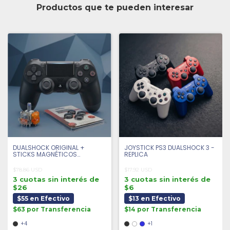
Productos que te pueden interesar
DUALSHOCK ORIGINAL +
JOYSTICK PS3 DUALSHOCK 3 -
STICKS MAGNÉTICOS
REPLICA
ANTIDRIFT + 4 GRIPS |
SEMINUEVO
$78.86 USD
$17.92 USD
3 cuotas sin interés de
3 cuotas sin interés de
$26
$6
$55 en Efectivo
$13 en Efectivo
$63 por Transferencia
$14 por Transferencia
+4
+1