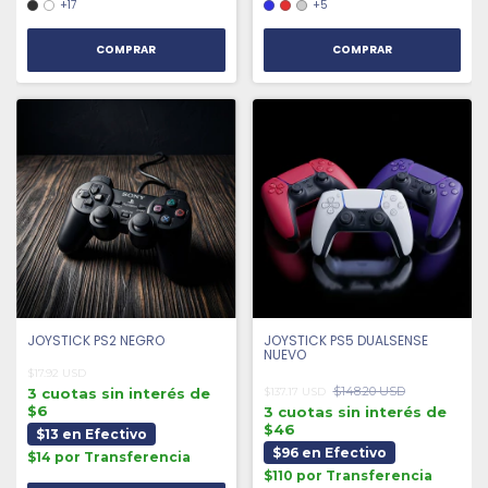
+17
+5
COMPRAR
COMPRAR
JOYSTICK PS2 NEGRO
JOYSTICK PS5 DUALSENSE
NUEVO
$17.92 USD
$148.20 USD
3 cuotas sin interés de
$137.17 USD
$6
3 cuotas sin interés de
$46
$13 en Efectivo
$96 en Efectivo
$14 por Transferencia
$110 por Transferencia