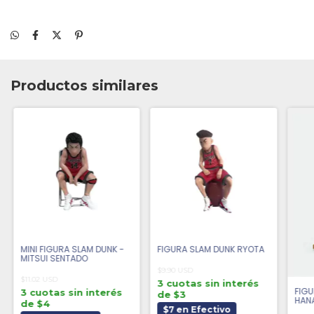
Productos similares
MINI FIGURA SLAM DUNK -
FIGURA SLAM DUNK RYOTA
MITSUI SENTADO
$9.90 USD
$11.02 USD
3 cuotas sin interés
FIGU
3 cuotas sin interés
de $3
HANA
de $4
$7 en Efectivo