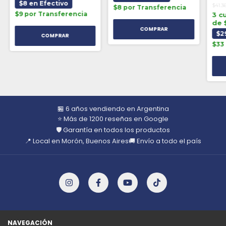
$8 en Efectivo
$41.3
$8 por Transferencia
$9 por Transferencia
3 c
de 
$2
$33
🏪 6 años vendiendo en Argentina
⭐ Más de 1200 reseñas en Google
🛡️ Garantía en todos los productos
📍 Local en Morón, Buenos Aires
🚚 Envío a todo el país
NAVEGACIÓN