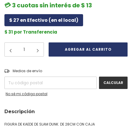
💳 3 cuotas sin interés de $ 13
$ 27 en Efectivo (en el local)
$ 31 por Transferencia
CAMBIAR CP
Entregas para el CP:
Medios de envío
CALCULAR
No sé mi código postal
Descripción
FIGURA DE KAEDE DE SLAM DUNK. DE 28CM CON CAJA