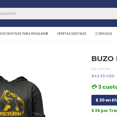
GOS DIGITALES PARA REGALAR🎁
OFERTAS DIGITALES
CONSOLAS
BUZO 
SKU:
460709a
$43.55 USD
💳 3 cuota
$ 30 en Ef
$ 35 por Tr