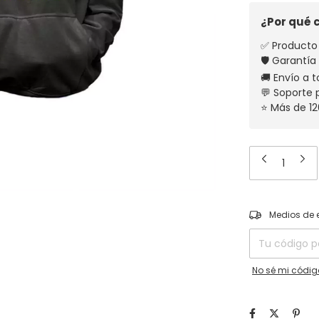
¿Por qué
✅ Producto 
🛡️ Garantía
🚚 Envío a t
💬 Soporte
⭐ Más de 12
Entregas para el
Medios de 
No sé mi códig