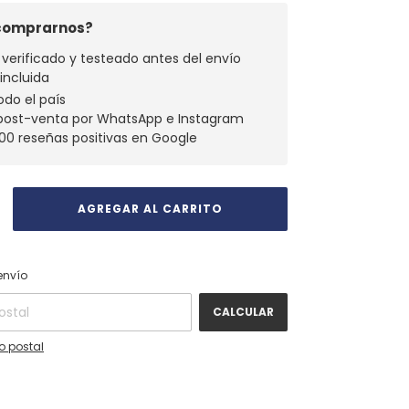
 comprarnos?
verificado y testeado antes del envío
 incluida
odo el país
 post-venta por WhatsApp e Instagram
00 reseñas positivas en Google
CAMBIAR CP
 CP:
envío
CALCULAR
o postal