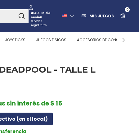
0
¡Hola!
Iniciá
MIS JUEGOS
sesión
O podés
registrarte
JOYSTICKS
JUEGOS FISICOS
ACCESORIOS DE CONSOLAS
DEADPOOL - TALLE L
s sin interés de $ 15
ectivo (en el local)
ansferencia