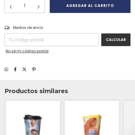
CAMBIAR CP
Entregas para el CP:
Medios de envío
CALCULAR
No sé mi código postal
Productos similares