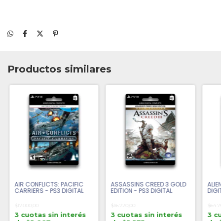
Productos similares
AIR CONFLICTS: PACIFIC
ASSASSINS CREED 3 GOLD
ALIE
CARRIERS - PS3 DIGITAL
EDITION - PS3 DIGITAL
DIGI
$17.000,00
$16.720,00
$64.7
3 cuotas sin interés
3 cuotas sin interés
3 c