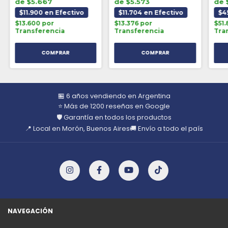
de $5.667
de $5.573
de 
$11.900 en Efectivo
$11.704 en Efectivo
$4
$13.600 por
$13.376 por
$51
Transferencia
Transferencia
Tra
🏪 6 años vendiendo en Argentina
⭐ Más de 1200 reseñas en Google
🛡️ Garantía en todos los productos
📍 Local en Morón, Buenos Aires
🚚 Envío a todo el país
NAVEGACIÓN