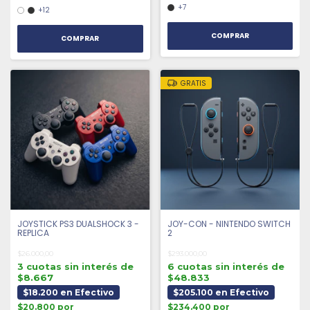
+7
+12
COMPRAR
COMPRAR
GRATIS
JOYSTICK PS3 DUALSHOCK 3 -
JOY-CON - NINTENDO SWITCH
REPLICA
2
$26.000,00
$293.000,00
3 cuotas sin interés de
6 cuotas sin interés de
$8.667
$48.833
$18.200 en Efectivo
$205.100 en Efectivo
$20.800 por
$234.400 por