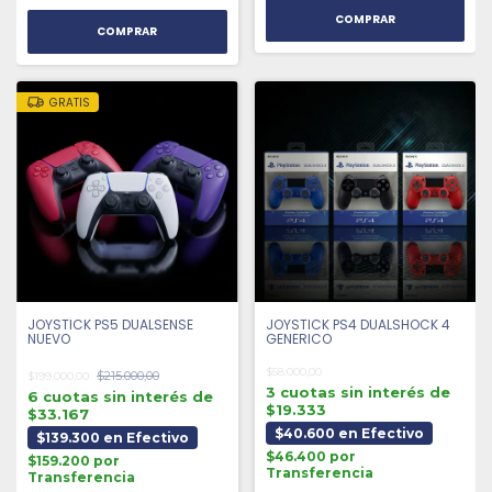
COMPRAR
GRATIS
JOYSTICK PS5 DUALSENSE
JOYSTICK PS4 DUALSHOCK 4
NUEVO
GENERICO
$58.000,00
$215.000,00
$199.000,00
3 cuotas sin interés de
6 cuotas sin interés de
$19.333
$33.167
$40.600 en Efectivo
$139.300 en Efectivo
$46.400 por
$159.200 por
Transferencia
Transferencia