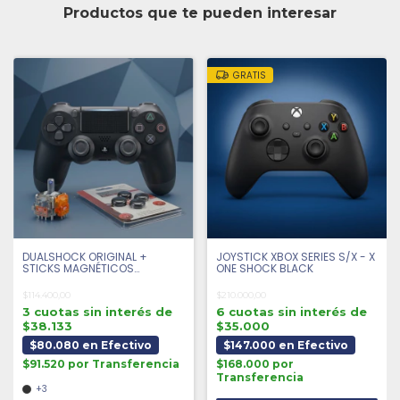
Productos que te pueden interesar
GRATIS
DUALSHOCK ORIGINAL +
JOYSTICK XBOX SERIES S/X - X
STICKS MAGNÉTICOS
ONE SHOCK BLACK
ANTIDRIFT + 4 GRIPS |
SEMINUEVO
$114.400,00
$210.000,00
3 cuotas sin interés de
6 cuotas sin interés de
$38.133
$35.000
$80.080 en Efectivo
$147.000 en Efectivo
$91.520 por Transferencia
$168.000 por
Transferencia
+3