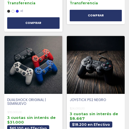
Transferencia
Transferencia
+1
COMPRAR
DUALSHOCK ORIGINAL |
JOYSTICK PS2 NEGRO
SEMINUEVO
$26.000,00
$93.000,00
3 cuotas sin interés de
3 cuotas sin interés de
$8.667
$31.000
$18.200 en Efectivo
$65.100 en Efectivo