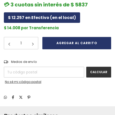
💳 3 cuotas sin interés de $ 5837
$ 12.257 en Efectivo (en el local)
$ 14.008 por Transferencia
CAMBIAR CP
Entregas para el CP:
Medios de envío
CALCULAR
No sé mi código postal