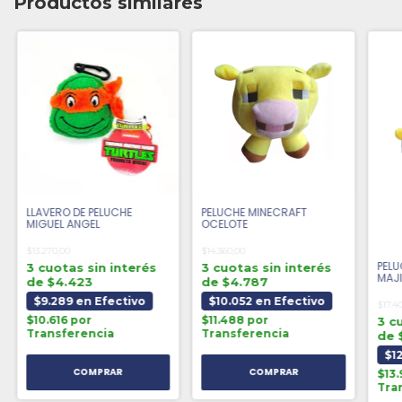
Productos similares
LLAVERO DE PELUCHE
PELUCHE MINECRAFT
MIGUEL ANGEL
OCELOTE
$13.270,00
$14.360,00
PELU
3 cuotas sin interés
3 cuotas sin interés
MAJ
de $4.423
de $4.787
$9.289 en Efectivo
$10.052 en Efectivo
$17.4
$10.616 por
$11.488 por
3 c
Transferencia
Transferencia
de 
$1
$13.
Tra