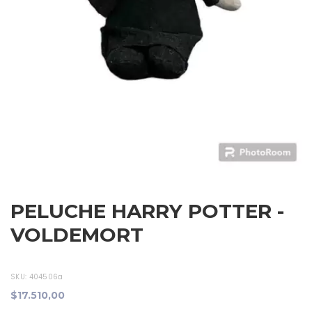
PELUCHE HARRY POTTER -
VOLDEMORT
SKU:
404506a
$17.510,00