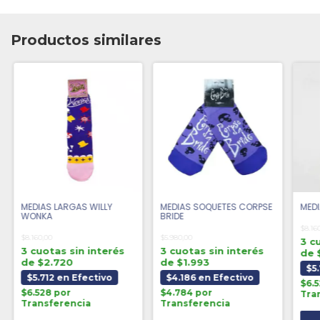
Productos similares
MEDIAS LARGAS WILLY
MEDIAS SOQUETES CORPSE
MED
WONKA
BRIDE
$8.16
$8.160,00
$5.980,00
3 c
3 cuotas sin interés
3 cuotas sin interés
de 
de $2.720
de $1.993
$5
$5.712 en Efectivo
$4.186 en Efectivo
$6.
$6.528 por
$4.784 por
Tra
Transferencia
Transferencia