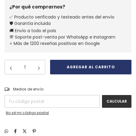
¿Por qué comprarnos?
✅ Producto verificado y testeado antes del envío
🛡️ Garantía incluida
🚚 Envío a todo el país
💬 Soporte post-venta por WhatsApp e Instagram
⭐ Más de 1200 reseñas positivas en Google
CAMBIAR CP
Entregas para el CP:
Medios de envío
CALCULAR
No sé mi código postal