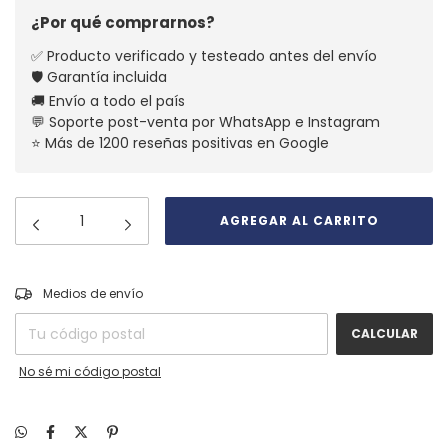
¿Por qué comprarnos?
✅ Producto verificado y testeado antes del envío
🛡️ Garantía incluida
🚚 Envío a todo el país
💬 Soporte post-venta por WhatsApp e Instagram
⭐ Más de 1200 reseñas positivas en Google
CAMBIAR CP
Entregas para el CP:
Medios de envío
CALCULAR
No sé mi código postal