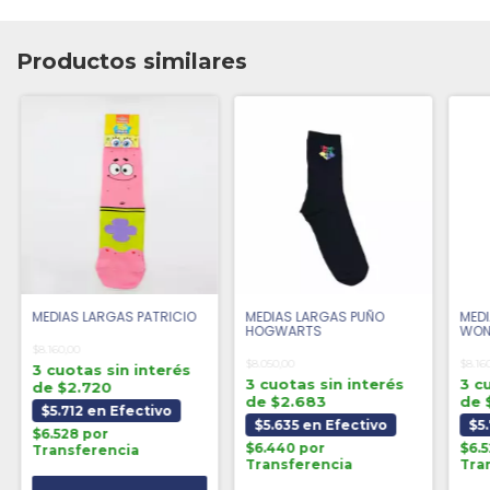
Productos similares
MEDIAS LARGAS PATRICIO
MEDIAS LARGAS PUÑO
MEDI
HOGWARTS
WON
$8.160,00
$8.050,00
$8.16
3 cuotas sin interés
3 cuotas sin interés
3 c
de $2.720
de $2.683
de 
$5.712 en Efectivo
$5.635 en Efectivo
$5
$6.528 por
$6.440 por
$6.
Transferencia
Transferencia
Tra