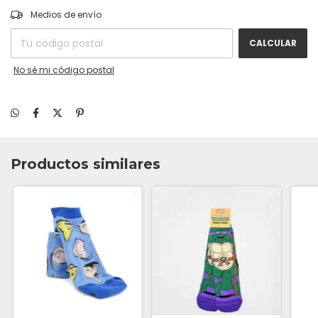
CAMBIAR CP
Entregas para el CP:
Medios de envío
CALCULAR
No sé mi código postal
Productos similares