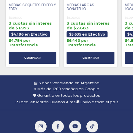
MEDIAS SOQUETES ED EDD Y
MEDIAS LARGAS
MEDI
EDDY
DONATELLO
LOG
$5.980,00
$8.050,00
$6.09
3 cuotas sin interés
3 cuotas sin interés
3 c
de $1.993
de $2.683
de 
$4.186 en Efectivo
$5.635 en Efectivo
$4
$4.784 por
$6.440 por
$4.
Transferencia
Transferencia
Tra
🏪 6 años vendiendo en Argentina
⭐ Más de 1200 reseñas en Google
🛡️ Garantía en todos los productos
📍 Local en Morón, Buenos Aires
🚚 Envío a todo el país