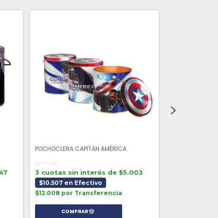
POCHOCLERA CAPITÁN AMÉRICA
LATA CLASICA T
$15.010,00
$11.850,00
647
3 cuotas sin interés de $5.003
3 cuotas sin 
$10.507 en Efectivo
$8.295 en Ef
$12.008 por Transferencia
$9.480 por Tr