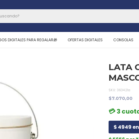
GOS DIGITALES PARA REGALAR🎁
OFERTAS DIGITALES
CONSOLAS
LATA 
MASC
SKU:
363421a
$7.070,00
💳 3 cuot
$ 4949 en 