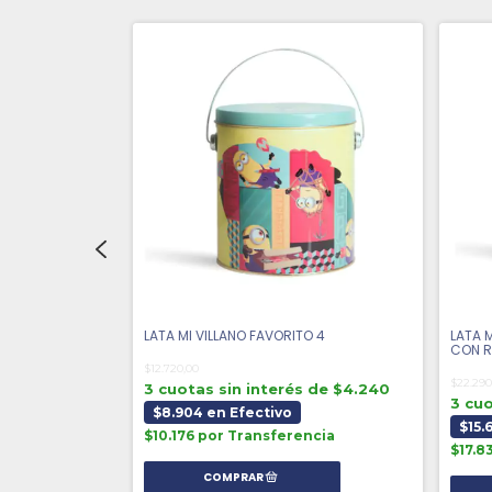
LATA MI VILLANO FAVORITO 4
LATA 
CON R
$12.720,00
$22.290
s de $4.460
3 cuotas sin interés de $4.240
3 cuo
$8.904 en Efectivo
$15.
encia
$10.176 por Transferencia
$17.8