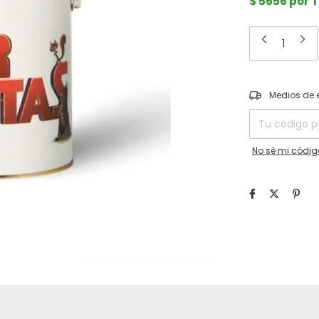
$ 5656 por 
Entregas para el
Medios de 
No sé mi códig