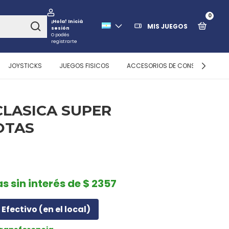
0
¡Hola!
Iniciá
MIS JUEGOS
sesión
O podés
registrarte
JOYSTICKS
JUEGOS FISICOS
ACCESORIOS DE CONSOLAS
CLASICA SUPER
OTAS
as sin interés de $ 2357
Efectivo (en el local)