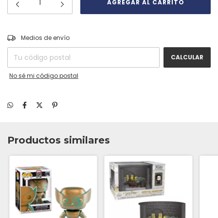
CAMBIAR CP
Entregas para el CP:
Medios de envío
CALCULAR
No sé mi código postal
Productos similares