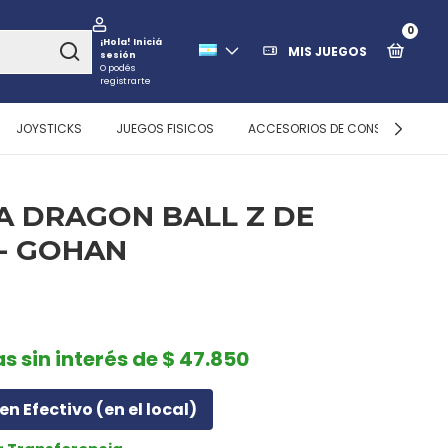
0
¡Hola!
Iniciá
MIS JUEGOS
sesión
O podés
registrarte
JOYSTICKS
JUEGOS FISICOS
ACCESORIOS DE CONSOLAS
A DRAGON BALL Z DE
 - GOHAN
as sin interés de $ 47.850
en Efectivo (en el local)