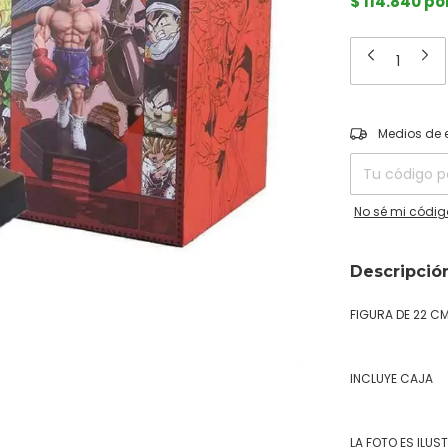
$ 114.840 p
Entregas para el
Medios de 
No sé mi códig
Descripció
FIGURA DE 22 C
INCLUYE CAJA
LA FOTO ES ILUS