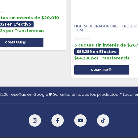
,00
tas sin interés de $20.010
021 en Efectivo
FIGURA DE DRAGON BALL - FREEZER 
11CM
24 por Transferencia
$80.370,00
3 cuotas sin interés de $26
$56.259 en Efectivo
$64.296 por Transferencia
 1200 reseñas en Google
🛡️ Garantía en todos los productos
📍 Local 