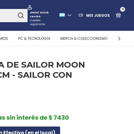
0
¡Hola!
Iniciá
MIS JUEGOS
sesión
O podés
registrarte
ARDS
PC & TECNOLOGÍA
MERCH & COLECCIONISMO
ALMACEN
A DE SAILOR MOON
CM - SAILOR CON
as sin interés de $ 7430
n Efectivo (en el local)