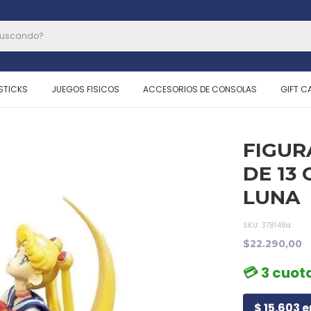
STICKS
JUEGOS FISICOS
ACCESORIOS DE CONSOLAS
GIFT C
FIGUR
DE 13 
LUNA
SKU:
378148a
$22.290,00
💳 3 cuot
$ 15.603 e