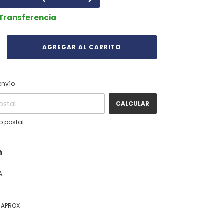
 Transferencia
CAMBIAR CP
 CP:
envío
CALCULAR
o postal
n
A.
M APROX