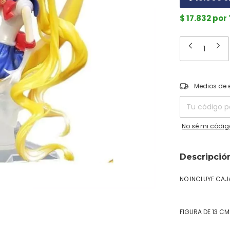
$ 17.832 por
Entregas para el
Medios de 
No sé mi códig
Descripció
NO INCLUYE CAJ
FIGURA DE 13 C