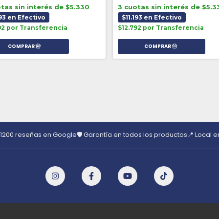
tas sin interés de $5.330
3 cuotas sin interés de $5.3
193 en Efectivo
$11.193 en Efectivo
92 por Transferencia
$12.792 por Transferencia
 1200 reseñas en Google
🛡️ Garantía en todos los productos
📍 Local 