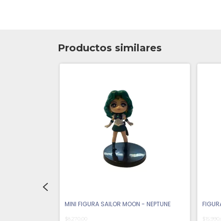
Productos similares
INO
MINI FIGURA SAILOR MOON - NEPTUNE
FIGUR
$8.270,00
$15.990