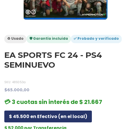
♻️ Usado
🛡️ Garantía incluida
✅ Probado y verificado
EA SPORTS FC 24 - PS4
SEMINUEVO
SKU:
489353a
$65.000,00
💳 3 cuotas sin interés de $ 21.667
$ 45.500 en Efectivo (en el local)
$ 52.000 por Transferencia