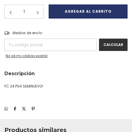
CAMBIAR CP
Entregas para el CP:
Medios de envío
CALCULAR
No sé mi código postal
Descripción
FC 24 PS4 SEMINUEVO!
Productos similares