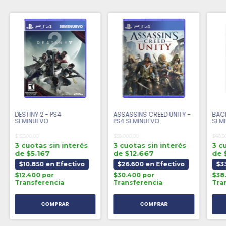
DESTINY 2 - PS4
ASSASSINS CREED UNITY -
BACK
SEMINUEVO
PS4 SEMINUEVO
SEM
$15.500,00
$38.000,00
$48.5
3 cuotas sin interés
3 cuotas sin interés
3 c
de $5.167
de $12.667
de 
$10.850 en Efectivo
$26.600 en Efectivo
$3
$12.400 por
$30.400 por
$38
Transferencia
Transferencia
Tra
COMPRAR