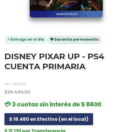
⚡ Entrega en el día
🛡️ Garantía permanente
DISNEY PIXAR UP - PS4
CUENTA PRIMARIA
SKU:
389423a
$26.400,00
💳 3 cuotas sin interés de $ 8800
$ 18.480 en Efectivo (en el local)
$ 21.120 por Transferencia