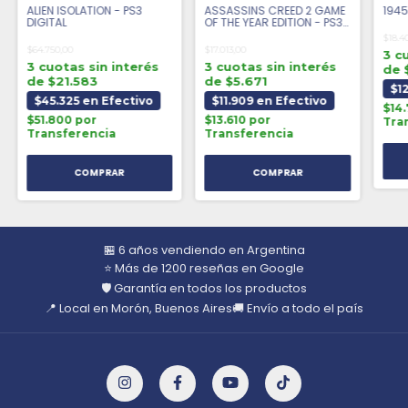
ALIEN ISOLATION - PS3
ASSASSINS CREED 2 GAME
1945
DIGITAL
OF THE YEAR EDITION - PS3
DIGITAL
$18.4
$64.750,00
$17.013,00
3 c
3 cuotas sin interés
3 cuotas sin interés
de 
de $21.583
de $5.671
$1
$45.325 en Efectivo
$11.909 en Efectivo
$14
$51.800 por
$13.610 por
Tra
Transferencia
Transferencia
🏪 6 años vendiendo en Argentina
⭐ Más de 1200 reseñas en Google
🛡️ Garantía en todos los productos
📍 Local en Morón, Buenos Aires
🚚 Envío a todo el país