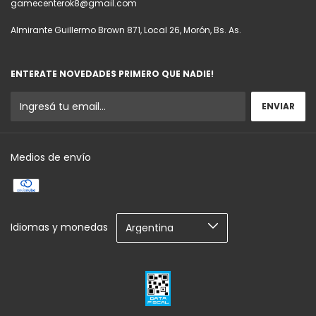
gamecenterok8@gmail.com
Almirante Guillermo Brown 871, Local 26, Morón, Bs. As.
ENTERATE NOVEDADES PRIMERO QUE NADIE!
Medios de envío
Idiomas y monedas