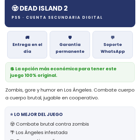
🧟 DEAD ISLAND 2
PS5 · CUENTA SECUNDARIA DIGITAL
🚚
🛡️
💬
Entrega en el
Garantía
Soporte
día
permanente
WhatsApp
💲 La opción más económica para tener este
juego 100% original.
Zombis, gore y humor en Los Ángeles. Combate cuerpo
a cuerpo brutal, jugable en cooperativo.
⭐ LO MEJOR DEL JUEGO
🧟 Combate brutal contra zombis
🌴 Los Ángeles infestada