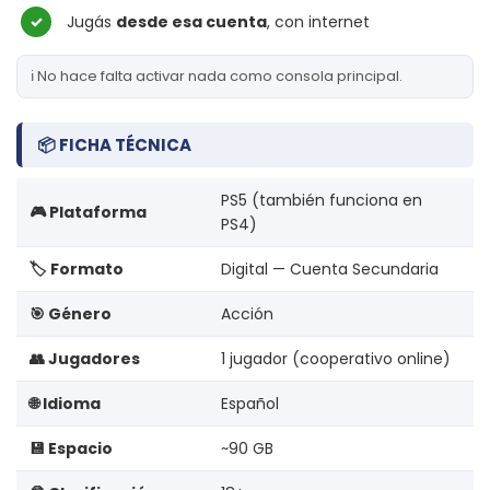
✓
Jugás
desde esa cuenta
, con internet
ℹ️ No hace falta activar nada como consola principal.
📦 FICHA TÉCNICA
PS5 (también funciona en
🎮 Plataforma
PS4)
🏷️ Formato
Digital — Cuenta Secundaria
🎯 Género
Acción
👥 Jugadores
1 jugador (cooperativo online)
🌐 Idioma
Español
💾 Espacio
~90 GB