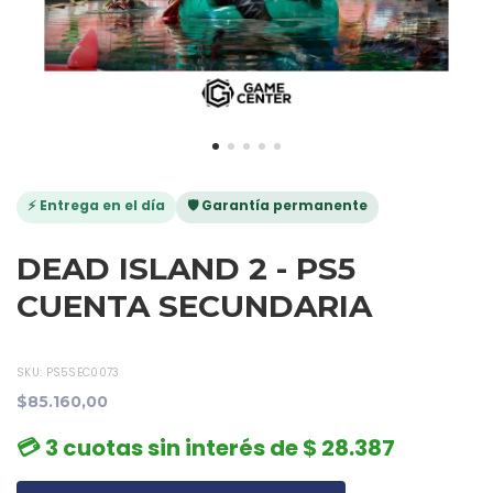
⚡ Entrega en el día
🛡️ Garantía permanente
DEAD ISLAND 2 - PS5
CUENTA SECUNDARIA
SKU:
PS5SEC0073
$85.160,00
💳 3 cuotas sin interés de $ 28.387