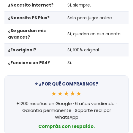
¿Necesito internet?
Sí, siempre.
¿Necesito PS Plus?
Solo para jugar online.
¿Se guardan mis
Sí, quedan en esa cuenta.
avances?
¿Es original?
Sí, 100% original.
¿Funciona en PS4?
Sí.
⭐ ¿POR QUÉ COMPRARNOS?
★★★★★
+1200 reseñas en Google · 6 años vendiendo ·
Garantía permanente · Soporte real por
WhatsApp
Comprás con respaldo.