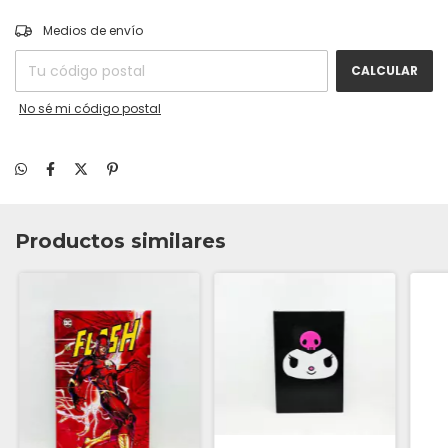
CAMBIAR CP
Entregas para el CP:
Medios de envío
CALCULAR
No sé mi código postal
Productos similares