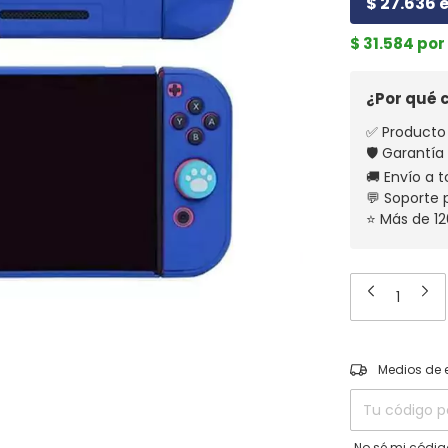
$ 27.636 e
$ 31.584 po
¿Por qué
✅ Producto 
🛡️ Garantía
🚚 Envío a t
💬 Soporte
⭐ Más de 12
Entregas para el
Medios de 
No sé mi códig