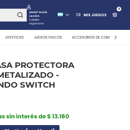
0
¡Hola!
Iniciá
MIS JUEGOS
sesión
O podés
registrarte
JOYSTICKS
JUEGOS FISICOS
ACCESORIOS DE CONSOLAS
ASA PROTECTORA
METALIZADO -
NDO SWITCH
s sin interés de $ 13.160