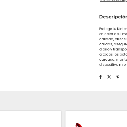
Descripció
Protege tu Nint
en color azul m
calidad, ofrece
caídas, asegura
diario y transp
a todos los boto
carcasa, mante
dispositivo mien