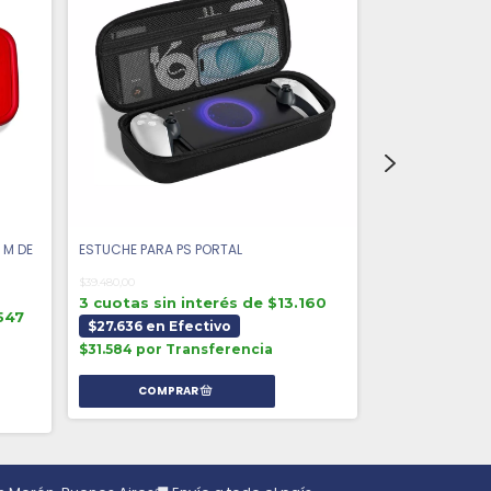
 M DE
ESTUCHE PARA PS PORTAL
ESTUCHE PARA N
SUPER MARIO
$39.480,00
3 cuotas sin interés de $13.160
$67.640,00
547
$27.636 en Efectivo
3 cuotas sin 
$31.584 por Transferencia
$47.348 en E
$54.112 por Tr