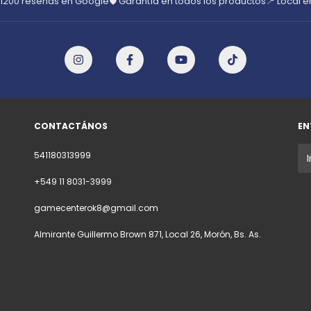
 1200 reseñas en Google
🛡️ Garantía en todos los productos
📍 Local 
CONTACTÁNOS
EN
541180313999
+549 11 8031-3999
gamecenterok8@gmail.com
Almirante Guillermo Brown 871, Local 26, Morón, Bs. As.