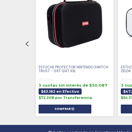
DO SWITCH OLED
ESTUCHE PROTECTOR NINTENDO SWITCH
ESTUC
TRUST - GXT 1247 XXL
ZELDA 
$90.260,00
$67.640
 de $15.807
3 cuotas sin interés de $30.087
3 cuo
$63.182 en Efectivo
$47.
encia
$72.208 por Transferencia
$54.1