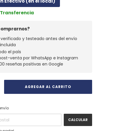
n Efectivo (en el local)
r Transferencia
 comprarnos?
verificado y testeado antes del envío
 incluida
odo el país
 post-venta por WhatsApp e Instagram
00 reseñas positivas en Google
CAMBIAR CP
 CP:
envío
CALCULAR
o postal