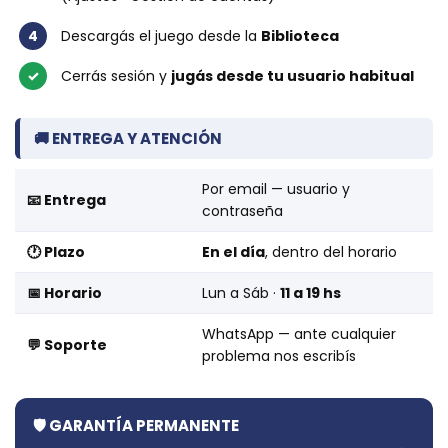
4
Descargás el juego desde la
Biblioteca
✓
Cerrás sesión y
jugás desde tu usuario habitual
🚚 ENTREGA Y ATENCIÓN
Por email — usuario y
📧 Entrega
contraseña
🕐 Plazo
En el día
, dentro del horario
📅 Horario
Lun a Sáb ·
11 a 19 hs
WhatsApp — ante cualquier
💬 Soporte
problema nos escribís
🛡️ GARANTÍA PERMANENTE