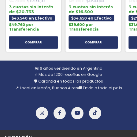
$163.090,00
$103.000,00
$62.200,00
$49.500,00
$39.6
3 cuotas sin interés
3 cuotas sin interés
3 c
de $20.733
de $16.500
de 
$43.540 en Efectivo
$34.650 en Efectivo
$2
$49.760 por
$39.600 por
$31
Transferencia
Transferencia
Tra
🏪 6 años vendiendo en Argentina
⭐ Más de 1200 reseñas en Google
🛡️ Garantía en todos los productos
📍 Local en Morón, Buenos Aires
🚚 Envío a todo el país