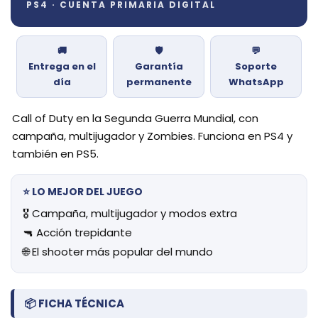
PS4 · CUENTA PRIMARIA DIGITAL
🚚
🛡️
💬
Entrega en el
Garantía
Soporte
día
permanente
WhatsApp
Call of Duty en la Segunda Guerra Mundial, con
campaña, multijugador y Zombies. Funciona en PS4 y
también en PS5.
⭐ LO MEJOR DEL JUEGO
🎖️ Campaña, multijugador y modos extra
🔫 Acción trepidante
🌐 El shooter más popular del mundo
📦 FICHA TÉCNICA