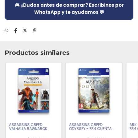
🎮 ¿Dudas antes de comprar? Escribinos por
WhatsApp y te ayudamos 💬
Productos similares
ASSASSINS CREED
ASSASSINS CREED
ARK:
VALHALLA RAGNAROK
ODYSSEY - PS4 CUENTA
PS4 
EDITION - PS4 CUENTA
PRIMARIA
PRIMARIA