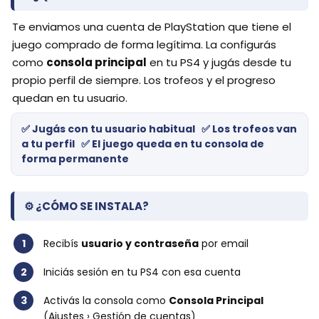
Te enviamos una cuenta de PlayStation que tiene el
juego comprado de forma legítima. La configurás
como
consola principal
en tu PS4 y jugás desde tu
propio perfil de siempre. Los trofeos y el progreso
quedan en tu usuario.
✅ Jugás con tu usuario habitual ✅ Los trofeos van
a tu perfil ✅ El juego queda en tu consola de
forma permanente
⚙️ ¿CÓMO SE INSTALA?
1
Recibís
usuario y contraseña
por email
2
Iniciás sesión en tu PS4 con esa cuenta
3
Activás la consola como
Consola Principal
(Ajustes › Gestión de cuentas)