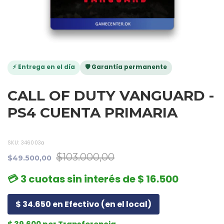
⚡ Entrega en el día
🛡️ Garantía permanente
CALL OF DUTY VANGUARD -
PS4 CUENTA PRIMARIA
SKU:
346003a
$103.000,00
$49.500,00
💳 3 cuotas sin interés de $ 16.500
$ 34.650 en Efectivo (en el local)