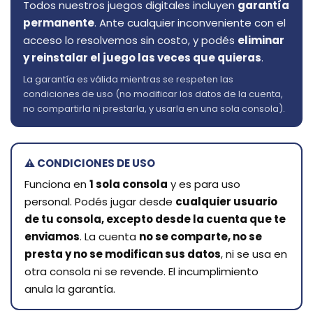
Todos nuestros juegos digitales incluyen
garantía
permanente
. Ante cualquier inconveniente con el
acceso lo resolvemos sin costo, y podés
eliminar
y reinstalar el juego las veces que quieras
.
La garantía es válida mientras se respeten las
condiciones de uso (no modificar los datos de la cuenta,
no compartirla ni prestarla, y usarla en una sola consola).
⚠️ CONDICIONES DE USO
Funciona en
1 sola consola
y es para uso
personal. Podés jugar desde
cualquier usuario
de tu consola, excepto desde la cuenta que te
enviamos
. La cuenta
no se comparte, no se
presta y no se modifican sus datos
, ni se usa en
otra consola ni se revende. El incumplimiento
anula la garantía.