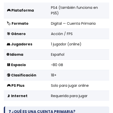
PS4 (también funciona en
🎮 Plataforma
PS5)
🏷️ Formato
Digital — Cuenta Primaria
🎯 Género
Acción / FPS
👥 Jugadores
1 jugador (online)
🌐 Idioma
Español
💾 Espacio
~80 GB
🔞 Clasificación
18+
🎮 PS Plus
Solo para jugar online
📡 Internet
Requerida para jugar
❓ ¿QUÉ ES UNA CUENTA PRIMARIA?