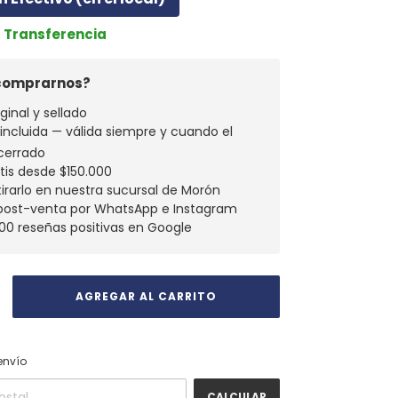
r Transferencia
 comprarnos?
ginal y sellado
a incluida — válida siempre y cuando el
cerrado
atis desde $150.000
tirarlo en nuestra sucursal de Morón
 post-venta por WhatsApp e Instagram
00 reseñas positivas en Google
CAMBIAR CP
 CP:
envío
CALCULAR