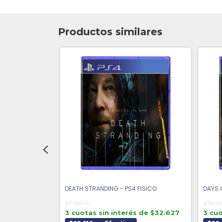
Productos similares
 FISICO
DEATH STRANDING - PS4 FISICO
DAYS 
$97.880,00
$118.00
s de $13.000
3 cuotas sin interés de $32.627
3 cuo