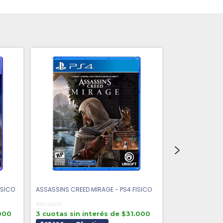
ISICO
ASSASSINS CREED MIRAGE - PS4 FISICO
CUPHEAD - PS4 
$93.000,00
$104.000,00
.000
3 cuotas sin interés de $31.000
3 cuotas sin