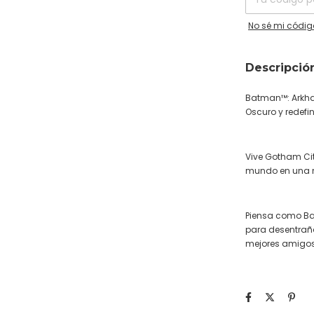
No sé mi códig
Descripció
Batman™: Arkham
Oscuro y redefi
Vive Gotham Cit
mundo en una n
Piensa como Batm
para desentrañ
mejores amigos