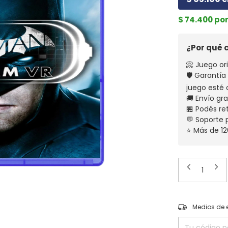
$ 74.400 po
¿Por qué
📀 Juego ori
🛡️ Garantí
juego esté 
🚚 Envío gr
🏪 Podés re
💬 Soporte
⭐ Más de 12
Entregas para el
Medios de 