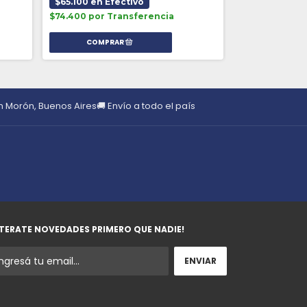
$65.100 en Efectivo
$72.800 en E
$74.400 por Transferencia
$83.200 por T
en Morón, Buenos Aires
🚚 Envío a todo el país
TERATE NOVEDADES PRIMERO QUE NADIE!