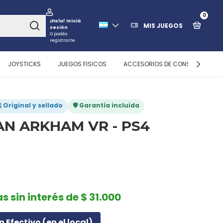
0
¡Hola!
Iniciá
MIS JUEGOS
sesión
O podés
registrarte
JOYSTICKS
JUEGOS FISICOS
ACCESORIOS DE CONSOLAS
 Original y sellado
🛡️ Garantía incluida
N ARKHAM VR - PS4
s sin interés de $ 31.000
n Efectivo (en el local)