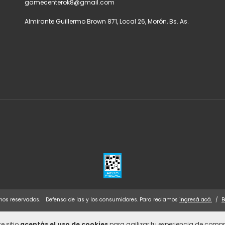
gamecenterok8@gmail.com
Almirante Guillermo Brown 871, Local 26, Morón, Bs. As.
hos reservados.
Defensa de las y los consumidores. Para reclamos
ingresá acá.
/
B
e sitio
aceptás el uso de cookies
para agilizar tu experiencia de compr