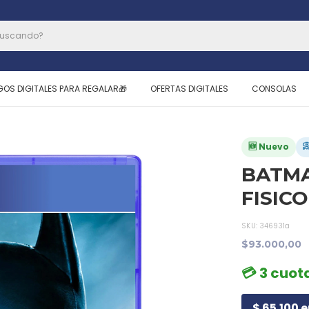
GOS DIGITALES PARA REGALAR🎁
OFERTAS DIGITALES
CONSOLAS

🆕 Nuevo
BATMA
FISICO
SKU:
346931a
$93.000,00
💳 3 cuota
$ 65.100 e