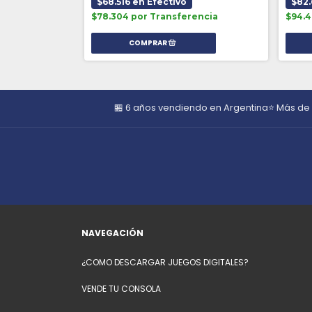
$68.516 en Efectivo
$82.
encia
$78.304 por Transferencia
$94.4
🏪 6 años vendiendo en Argentina
⭐ Más de
NAVEGACIÓN
¿COMO DESCARGAR JUEGOS DIGITALES?
VENDE TU CONSOLA