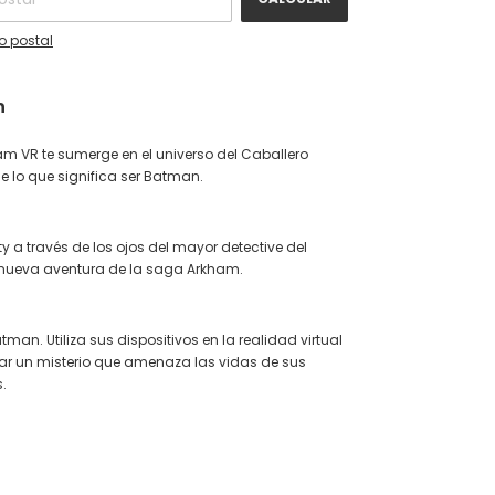
o postal
n
 VR te sumerge en el universo del Caballero
ne lo que significa ser Batman.
y a través de los ojos del mayor detective del
ueva aventura de la saga Arkham.
an. Utiliza sus dispositivos en la realidad virtual
ar un misterio que amenaza las vidas de sus
.