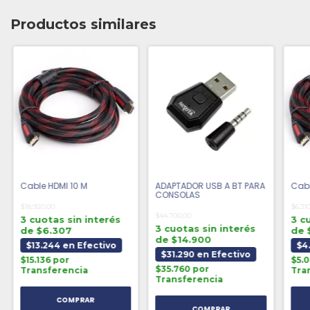
Productos similares
Cable HDMI 10 M
ADAPTADOR USB A BT PARA
Cabl
CONSOLAS
$18.920,00
$6.31
$44.700,00
3 cuotas sin interés
3 c
3 cuotas sin interés
de $6.307
de 
de $14.900
$13.244 en Efectivo
$4
$31.290 en Efectivo
$15.136 por
$5.
$35.760 por
Transferencia
Tra
Transferencia