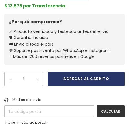
$ 13.576 por Transferencia
¿Por qué comprarnos?
✅ Producto verificado y testeado antes del envío
🛡️ Garantía incluida
🚚 Envío a todo el país
💬 Soporte post-venta por WhatsApp e Instagram
⭐ Más de 1200 reseñas positivas en Google
CAMBIAR CP
Entregas para el CP:
Medios de envío
CALCULAR
No sé mi código postal