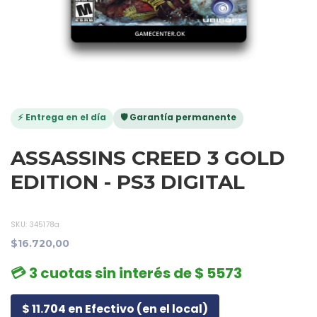
⚡ Entrega en el día
🛡️ Garantía permanente
ASSASSINS CREED 3 GOLD
EDITION - PS3 DIGITAL
SKU:
345178a
$16.720,00
💳 3 cuotas sin interés de $ 5573
$ 11.704 en Efectivo (en el local)