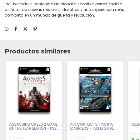
incluye todo el contenido adicional disponible, permitiéndote
disfrutar de nuevas misiones, desafíos y una experiencia más
completa en un mundo de guerra y revolución.
Productos similares
ASSASSINS CREED 2 GAME
AIR CONFLICTS: PACIFIC
ALIE
OF THE YEAR EDITION - PS3
CARRIERS - PS3 DIGITAL
DIGITAL
$16.4
$17.013,00
$17.000,00
3 c