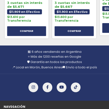
3 cuotas sin interés
3 cuotas sin interés
de 
de $5.671
de $5.667
$11
$11.909 en Efectivo
$11.900 en Efectivo
$13.
$13.610 por
$13.600 por
Tra
Transferencia
Transferencia
🏪 6 años vendiendo en Argentina
⭐ Más de 1200 reseñas en Google
🛡️ Garantía en todos los productos
📍 Local en Morón, Buenos Aires
🚚 Envío a todo el país
NAVEGACIÓN