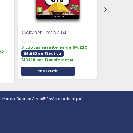
ANGRY BIRD - PS3 DIGITAL
1945 I AND II C
$12.660,00
$18.400,00
3 cuotas sin interés de $4.220
3 cuotas sin 
33
$8.862 en Efectivo
$12.880 en E
$10.128 por Transferencia
$14.720 por T
en Morón, Buenos Aires
🚚 Envío a todo el país