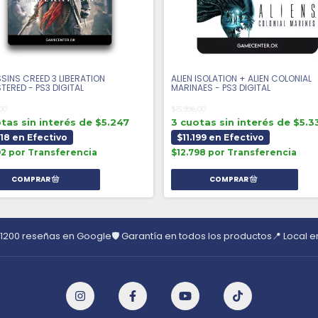
SINS CREED 3 LIBERATION
ALIEN ISOLATION + ALIEN COLONIAL
TERED - PS3 DIGITAL
MARINAES - PS3 DIGITAL
,00
$15.998,00
tas sin interés de $5.247
3 cuotas sin interés de $5.3
018 en Efectivo
$11.199 en Efectivo
92 por Transferencia
$12.798 por Transferencia
 1200 reseñas en Google
🛡️ Garantía en todos los productos
📍 Local 