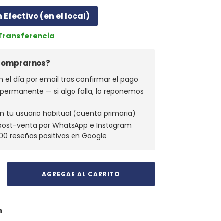
n Efectivo (en el local)
 Transferencia
 comprarnos?
n el día por email tras confirmar el pago
a permanente — si algo falla, lo reponemos
n tu usuario habitual (cuenta primaria)
 post-venta por WhatsApp e Instagram
00 reseñas positivas en Google
n