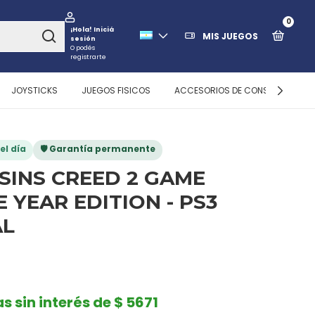
0
¡Hola!
Iniciá
MIS JUEGOS
sesión
O podés
registrarte
JOYSTICKS
JUEGOS FISICOS
ACCESORIOS DE CONSOLAS
el día
🛡️ Garantía permanente
SINS CREED 2 GAME
 YEAR EDITION - PS3
AL
s sin interés de $ 5671