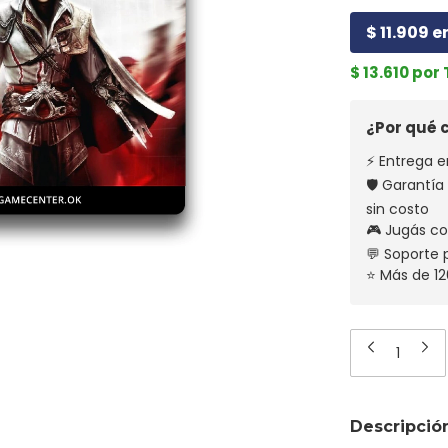
$ 11.909 e
$ 13.610 por
¿Por qué
⚡ Entrega e
🛡️ Garantí
sin costo
🎮 Jugás co
💬 Soporte
⭐ Más de 12
Descripció