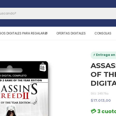
GOS DIGITALES PARA REGALAR🎁
OFERTAS DIGITALES
CONSOLAS
⚡ Entrega en 
ASSAS
OF THE
DIGIT
SKU:
345176a
$17.013,00
💳 3 cuota