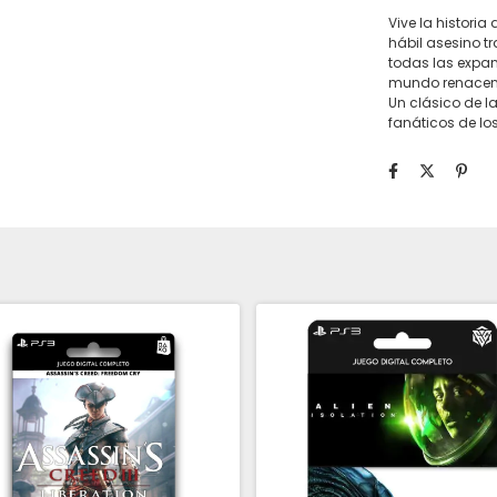
Vive la historia
hábil asesino tr
todas las expan
mundo renacenti
Un clásico de l
fanáticos de los