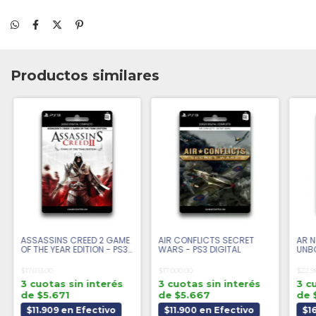
Productos similares
ASSASSINS CREED 2 GAME
AIR CONFLICTS SECRET
AR N
OF THE YEAR EDITION - PS3
WARS - PS3 DIGITAL
UNBO
DIGITAL
DIGI
$17.013,00
$17.000,00
$22.9
3 cuotas sin interés
3 cuotas sin interés
3 c
de $5.671
de $5.667
de 
$11.909 en Efectivo
$11.900 en Efectivo
$1