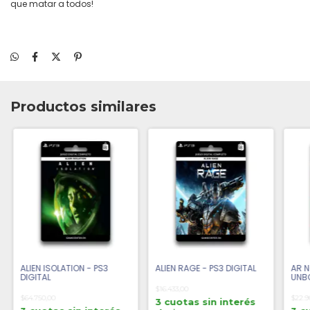
que matar a todos!
Productos similares
ALIEN ISOLATION - PS3
ALIEN RAGE - PS3 DIGITAL
AR N
DIGITAL
UNBO
DIGI
$16.433,00
$64.750,00
$22.9
3 cuotas sin interés