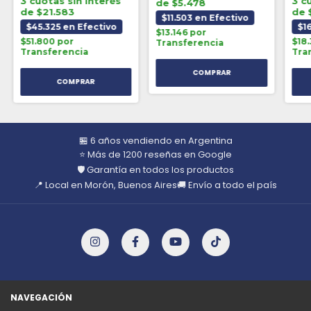
3 cuotas sin interés
3 c
de $5.478
de $21.583
de 
$11.503 en Efectivo
$45.325 en Efectivo
$1
$13.146 por
$51.800 por
$18
Transferencia
Transferencia
Tra
🏪 6 años vendiendo en Argentina
⭐ Más de 1200 reseñas en Google
🛡️ Garantía en todos los productos
📍 Local en Morón, Buenos Aires
🚚 Envío a todo el país
NAVEGACIÓN