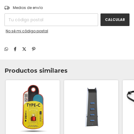
CAMBIAR CP
Entregas para el CP:
Medios de envío
CALCULAR
No sé mi código postal
Productos similares