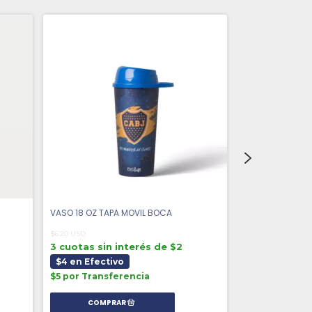
VASO 18 OZ TAPA MOVIL BOCA
VASO 32 OZ BLA
$6.20 USD
$5.51 USD
3 cuotas sin interés de $2
3 cuotas sin 
$4 en Efectivo
$4 en Efecti
$5 por Transferencia
$4 por Transf