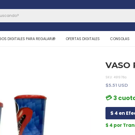
GOS DIGITALES PARA REGALAR🎁
OFERTAS DIGITALES
CONSOLAS
VASO 
SKU:
491978a
$5.51 USD
💳 3 cuota
$ 4 en Efe
$ 4 por Tra