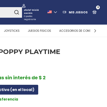
0
¡Hola!
Iniciá
MIS JUEGOS
sesión
O podés
registrarte
JOYSTICKS
JUEGOS FISICOS
ACCESORIOS DE CONSOLAS
POPPY PLAYTIME
s sin interés de $ 2
ctivo (en el local)
nsferencia