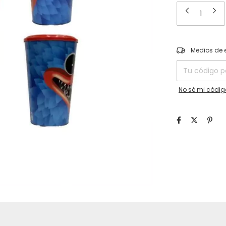
Entregas para el
Medios de 
No sé mi códig