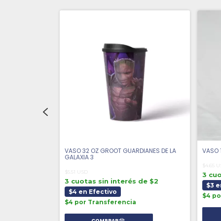
IVER
VASO 32 OZ GROOT GUARDIANES DE LA
VASO 
GALAXIA 3
$4.65 
$5.51 USD
 de $2
3 cuo
3 cuotas sin interés de $2
$3 e
$4 en Efectivo
$4 po
$4 por Transferencia