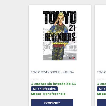
TOKYO REVENGERS 21 - MANGA
TOKYO
$10.35 USD
$10.35 
3 cuotas sin interés de $3
3 cuo
$7 en Efectivo
$7 e
$8 por Transferencia
$8 po