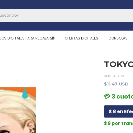
GOS DIGITALES PARA REGALAR🎁
OFERTAS DIGITALES
CONSOLAS
TOKYO
SKU:
349417a
$11.47 USD
💳 3 cuota
$ 8 en Efe
$ 9 por Tra