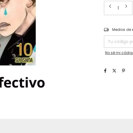
Entregas para el
Medios de 
No sé mi códig