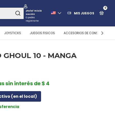
0
¡Hola!
Iniciá
MIS JUEGOS
sesión
O podés
registrarte
JOYSTICKS
JUEGOS FISICOS
ACCESORIOS DE CONSOLAS
 GHOUL 10 - MANGA
s sin interés de $ 4
ctivo (en el local)
nsferencia