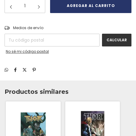
CAMBIAR CP
Entregas para el CP:
Medios de envío
CALCULAR
No sé mi código postal
Productos similares