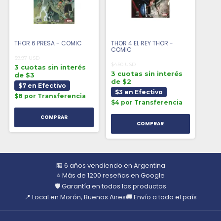
THOR 6 PRESA - COMIC
THOR 4 EL REY THOR -
COMIC
$9.97 USD
$4.50 USD
3 cuotas sin interés
3 cuotas sin interés
de $3
de $2
$7 en Efectivo
$3 en Efectivo
$8 por Transferencia
$4 por Transferencia
🏪 6 años vendiendo en Argentina
⭐ Más de 1200 reseñas en Google
🛡️ Garantía en todos los productos
📍 Local en Morón, Buenos Aires
🚚 Envío a todo el país