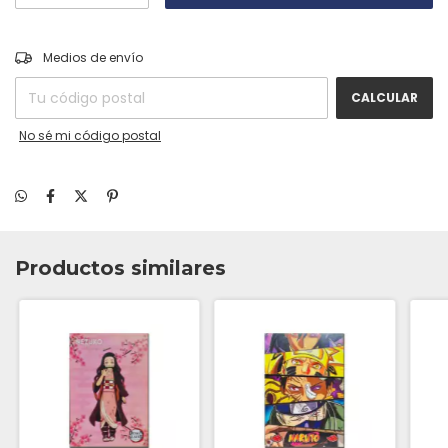
CAMBIAR CP
Entregas para el CP:
Medios de envío
CALCULAR
No sé mi código postal
Productos similares