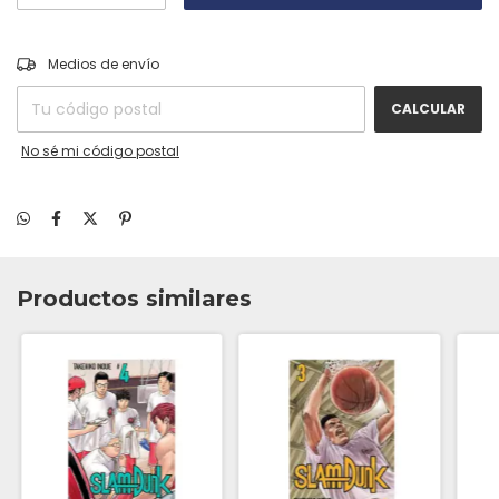
CAMBIAR CP
Entregas para el CP:
Medios de envío
CALCULAR
No sé mi código postal
Productos similares