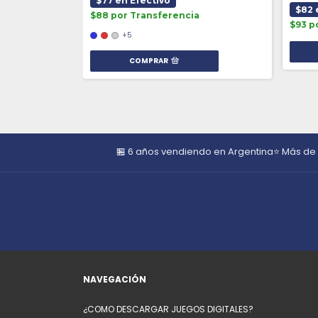
$77 en Efectivo
$82 
$88 por Transferencia
$93 p
+5
COMPRAR
🏪 6 años vendiendo en Argentina
⭐ Más de
NAVEGACIÓN
¿COMO DESCARGAR JUEGOS DIGITALES?