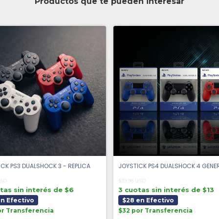
Productos que te pueden interesar
CK PS3 DUALSHOCK 3 - REPLICA
JOYSTICK PS4 DUALSHOCK 4 GENE
USD
$39.98 USD
tas sin interés de $6
3 cuotas sin interés de $13
en Efectivo
$28 en Efectivo
or Transferencia
$32 por Transferencia