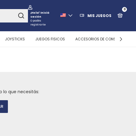
0
¡Hola!
Iniciá
MIS JUEGOS
sesión
O podés
registrarte
JOYSTICKS
JUEGOS FISICOS
ACCESORIOS DE CONSOLAS
 lo que necesitás:
AR