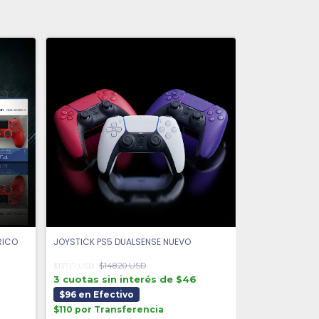
RICO
JOYSTICK PS5 DUALSENSE NUEVO
$148.20 USD
$137.17 USD
3 cuotas sin interés de $46
$96 en Efectivo
$110 por Transferencia