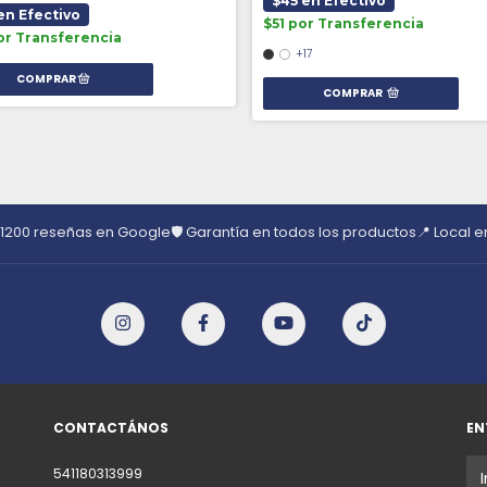
$45 en Efectivo
en Efectivo
$51 por Transferencia
or Transferencia
+17
COMPRAR
 1200 reseñas en Google
🛡️ Garantía en todos los productos
📍 Local 
CONTACTÁNOS
EN
541180313999