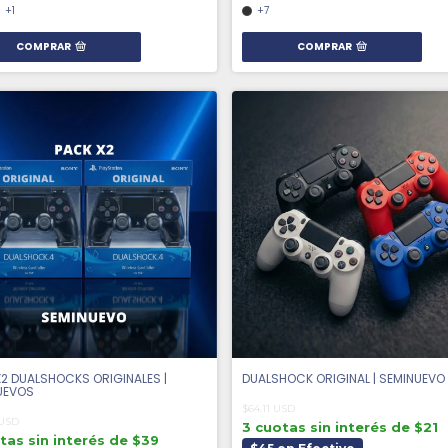
+1
+7
COMPRAR
COMPRAR
X2 DUALSHOCKS ORIGINALES |
DUALSHOCK ORIGINAL | SEMINUEVO
UEVOS
$64.11 USD
 USD
3 cuotas sin interés de $21
tas sin interés de $39