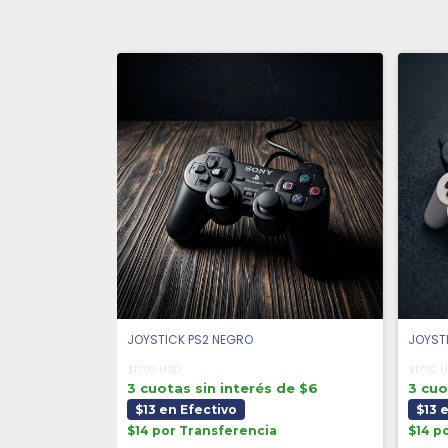
JOYSTICK PS2 NEGRO
JOYSTI
$17.92 USD
$17.92 
3 cuotas sin interés de $6
3 cuo
$13 en Efectivo
$13 
$14 por Transferencia
$14 p