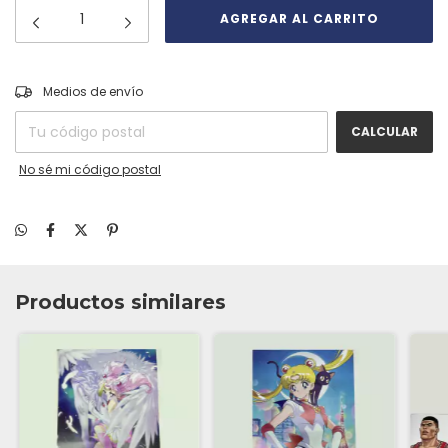
CAMBIAR CP
Entregas para el CP:
Medios de envío
CALCULAR
No sé mi código postal
Productos similares