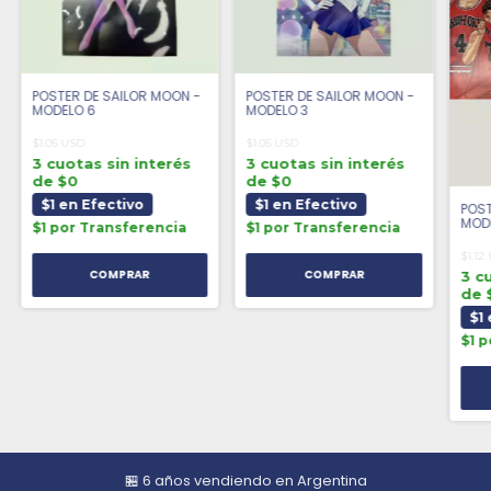
POSTER DE SAILOR MOON -
POSTER DE SAILOR MOON -
MODELO 6
MODELO 3
$1.05 USD
$1.05 USD
3 cuotas sin interés
3 cuotas sin interés
de $0
de $0
$1 en Efectivo
$1 en Efectivo
POST
MOD
$1 por Transferencia
$1 por Transferencia
$1.12
3 c
de 
$1
$1 
🏪 6 años vendiendo en Argentina