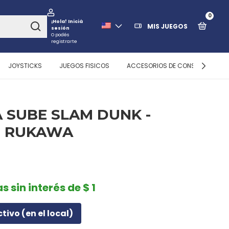
0
¡Hola!
Iniciá
MIS JUEGOS
sesión
O podés
registrarte
JOYSTICKS
JUEGOS FISICOS
ACCESORIOS DE CONSOLAS
 SUBE SLAM DUNK -
E RUKAWA
s sin interés de $ 1
ctivo (en el local)