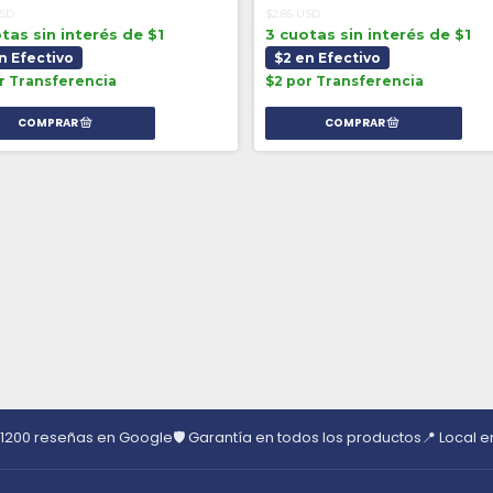
USD
$2.85 USD
tas sin interés de $1
3 cuotas sin interés de $1
n Efectivo
$2 en Efectivo
r Transferencia
$2 por Transferencia
 1200 reseñas en Google
🛡️ Garantía en todos los productos
📍 Local 