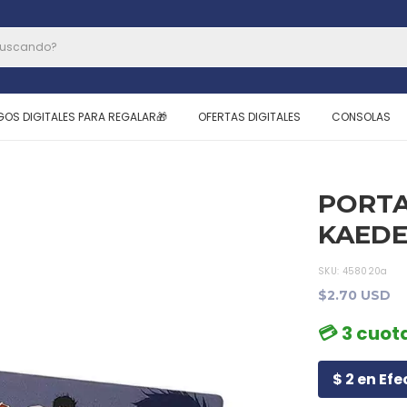
GOS DIGITALES PARA REGALAR🎁
OFERTAS DIGITALES
CONSOLAS
PORTA
KAED
SKU:
458020a
$2.70 USD
💳 3 cuota
$ 2 en Efe