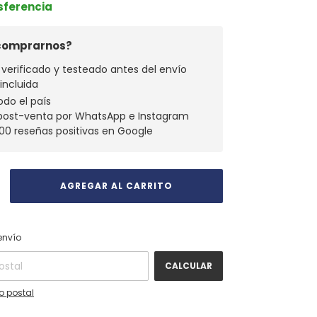
nsferencia
 comprarnos?
verificado y testeado antes del envío
 incluida
odo el país
 post-venta por WhatsApp e Instagram
00 reseñas positivas en Google
CAMBIAR CP
 CP:
envío
CALCULAR
o postal