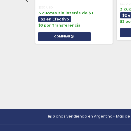
$2.70 
$3.30 USD
3 cuo
 de $1
3 cuotas sin interés de $1
$2 e
$2 en Efectivo
$2 po
$3 por Transferencia
🏪 6 años vendiendo en Argentina
⭐ Más de