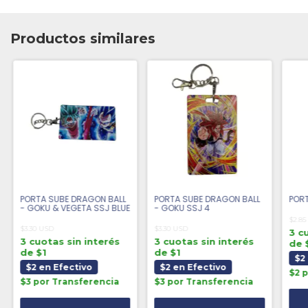
Productos similares
PORTA SUBE DRAGON BALL
PORTA SUBE DRAGON BALL
PORT
- GOKU & VEGETA SSJ BLUE
- GOKU SSJ 4
$2.85
$3.30 USD
$3.30 USD
3 c
3 cuotas sin interés
3 cuotas sin interés
de 
de $1
de $1
$2
$2 en Efectivo
$2 en Efectivo
$2 
$3 por Transferencia
$3 por Transferencia