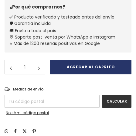
¿Por qué comprarnos?
✅ Producto verificado y testeado antes del envío
🛡️ Garantía incluida
🚚 Envío a todo el país
💬 Soporte post-venta por WhatsApp e Instagram
⭐ Más de 1200 reseñas positivas en Google
CAMBIAR CP
Entregas para el CP:
Medios de envío
CALCULAR
No sé mi código postal