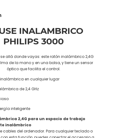
n
USE INALAMBRICO
PHILIPS 3000
use allá donde vayas: este ratón inalámbrico 2,4G
lma de la mano y en una bolsa, y tiene un sensor
óptico que facilita el control.
 inalámbrica en cualquier lugar
alámbrica de 2,4 GHz
cioso
ergía inteligente
ámbrica 2,4G para un espacio de trabajo
e inalámbrico
 de cables del ordenador. Para cualquier teclado o
con esta función, puedes conectar el accesorio a