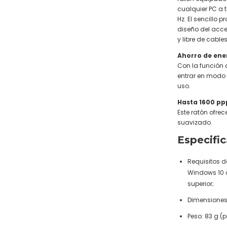
cualquier PC a 
Hz. El sencillo 
diseño del acce
y libre de cables
Ahorro de ener
Con la función d
entrar en modo
uso.
Hasta 1600 pp
Este ratón ofre
suavizado.
Especifi
Requisitos d
Windows 10 o 
superior;
Dimensiones (
Peso: 83 g (p