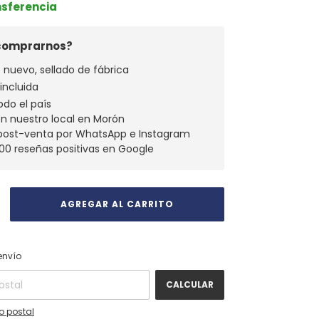
nsferencia
 comprarnos?
 nuevo, sellado de fábrica
 incluida
odo el país
en nuestro local en Morón
 post-venta por WhatsApp e Instagram
00 reseñas positivas en Google
CAMBIAR CP
 CP:
envío
CALCULAR
o postal