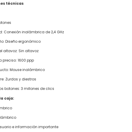
nes técnicas
otones
d: Conexión inalámbrica de 2,4 GHz
eño: Diseño ergonómico
l altavoz: Sin altavoz
o preciso: 1600 ppp
ducto: Mouse inalámbrico
re: Zurdos y diestros
los botones: 3 millones de clics
la caja:
ámbrico
alámbrico
suario e información importante