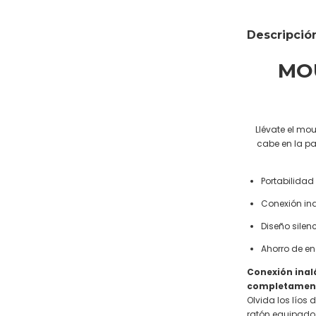
Descripció
MO
Llévate el mo
cabe en la pa
Portabilidad
Conexión in
Diseño silen
Ahorro de en
Conexión inal
completament
Olvida los líos
ratón equipado 