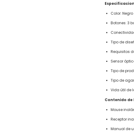
Especificacio
Color: Negro
Botones: 3 b
Conectivida
Tipo de dis
Requisitos de
Sensor óptic
Tipo de pro
Tipo de agar
Vida útil de 
Contenido de 
Mouse inal
Receptor in
Manual de u