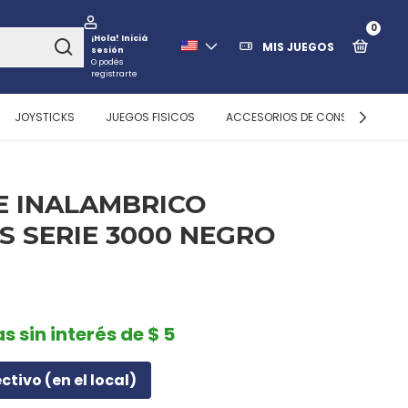
0
¡Hola!
Iniciá
MIS JUEGOS
sesión
O podés
registrarte
JOYSTICKS
JUEGOS FISICOS
ACCESORIOS DE CONSOLAS
 INALAMBRICO
PS SERIE 3000 NEGRO
s sin interés de $ 5
ectivo (en el local)