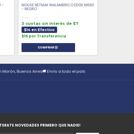
 -
MOUSE NETMAK INALAMBRICO EDGE M680
MOUSE INALAMB
- NEGRO
$16.50 USD
$19.64 USD
3 cuotas sin 
3 cuotas sin interés de $7
$12 en Efecti
$14 en Efectivo
$13 por Trans
$16 por Transferencia
en Morón, Buenos Aires
🚚 Envío a todo el país
TERATE NOVEDADES PRIMERO QUE NADIE!