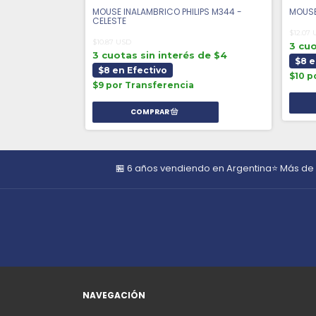
IPS SERIE 3000
MOUSE INALAMBRICO PHILIPS M344 -
MOUSE
CELESTE
$12.07
$10.87 USD
3 cuo
 de $5
3 cuotas sin interés de $4
$8 e
$8 en Efectivo
$10 p
a
$9 por Transferencia
🏪 6 años vendiendo en Argentina
⭐ Más de
NAVEGACIÓN