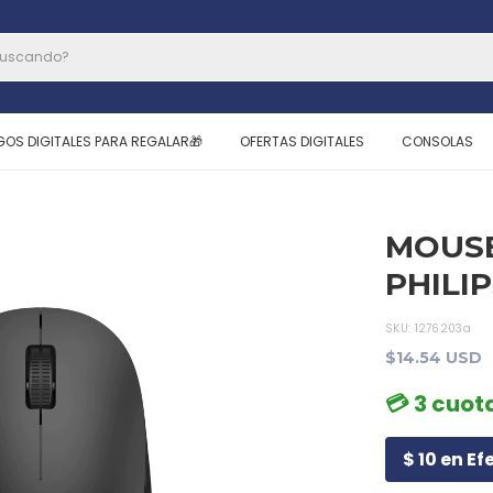
GOS DIGITALES PARA REGALAR🎁
OFERTAS DIGITALES
CONSOLAS
MOUSE
PHILI
SKU:
1276203a
$14.54 USD
💳 3 cuota
$ 10 en Ef