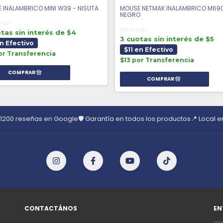
 INALAMBRICO MINI W39 - NISUTA
MOUSE NETMAK INALAMBRICO M690
NEGRO
 USD
$16.34 USD
tas sin interés de $4
3 cuotas sin interés de $5
n Efectivo
$11 en Efectivo
or Transferencia
$13 por Transferencia
 1200 reseñas en Google
🛡️ Garantía en todos los productos
📍 Local 
CONTACTÁNOS
EN