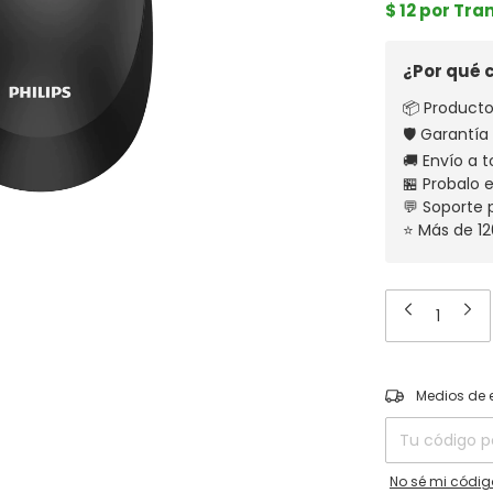
$ 12 por Tra
¿Por qué
📦 Producto
🛡️ Garantía
🚚 Envío a t
🏪 Probalo 
💬 Soporte
⭐ Más de 12
Entregas para el
Medios de 
No sé mi códig