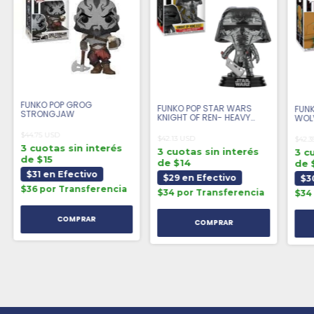
FUNKO POP GROG
FUNKO POP STAR WARS
FUNK
STRONGJAW
KNIGHT OF REN- HEAVY
WOL
BLADE
$44.75 USD
$42.13 USD
$42.3
3 cuotas sin interés
3 cuotas sin interés
3 c
de $15
de $14
de 
$31 en Efectivo
$29 en Efectivo
$3
$36 por Transferencia
$34 por Transferencia
$34