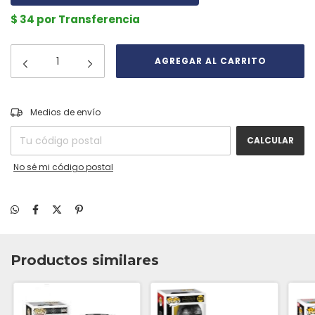
$ 34 por Transferencia
CAMBIAR CP
Entregas para el CP:
Medios de envío
CALCULAR
No sé mi código postal
Productos similares