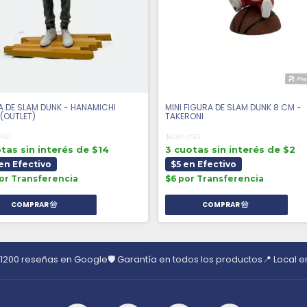
A DE SLAM DUNK - HANAMICHI
MINI FIGURA DE SLAM DUNK 8 CM -
(OUTLET)
TAKERONI
USD
$6.90 USD
tas sin interés de $14
3 cuotas sin interés de $2
en Efectivo
$5 en Efectivo
or Transferencia
$6 por Transferencia
 1200 reseñas en Google
🛡️ Garantía en todos los productos
📍 Local 