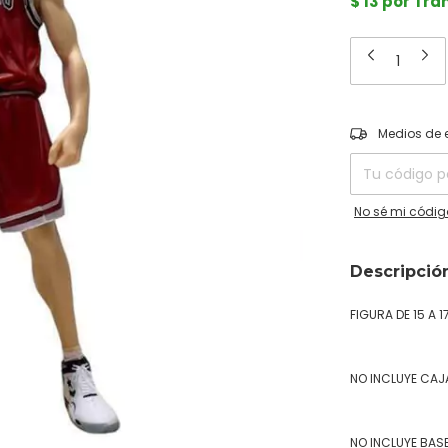
$ 13 por Tra
Entregas para el
Medios de 
No sé mi códig
Descripció
FIGURA DE 15 A 
NO INCLUYE CAJ
NO INCLUYE BAS