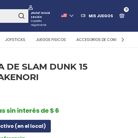
0
¡Hola!
Iniciá
MIS JUEGOS
sesión
O podés
registrarte
JOYSTICKS
JUEGOS FISICOS
ACCESORIOS DE CONSOLAS
A DE SLAM DUNK 15
TAKENORI
s sin interés de $ 6
ectivo (en el local)