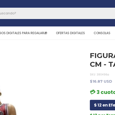
GOS DIGITALES PARA REGALAR🎁
OFERTAS DIGITALES
CONSOLAS
FIGUR
CM - 
SKU:
380496a
$16.87 USD
💳 3 cuota
$ 12 en Ef