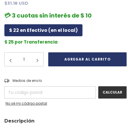
$31.18 USD
💳 3 cuotas sin interés de $ 10
$ 22 en Efectivo (en el local)
$ 25 por Transferencia
CAMBIAR CP
Entregas para el CP:
Medios de envío
CALCULAR
No sé mi código postal
Descripción