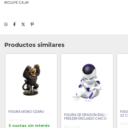
INCLUYE CAJA!
Productos similares
FIGURA MONO OZARU
FIGU
FIGURA DE DRAGON BALL -
22 
FREEZER ENOJADO CHICO
$36.21 USD
$98.
3 cuotas sin interés
$22.71 USD