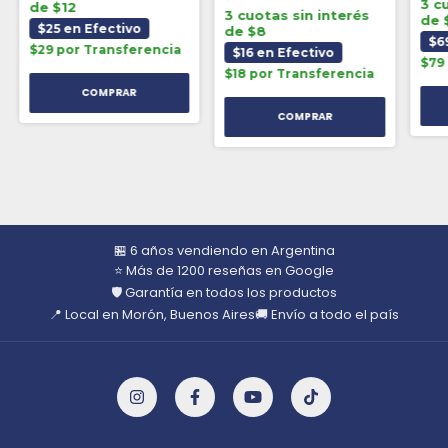
3 c
de $12
3 cuotas sin interés
de 
$25 en Efectivo
de $8
$6
$29 por Transferencia
$16 en Efectivo
$79
$18 por Transferencia
🏪 6 años vendiendo en Argentina
⭐ Más de 1200 reseñas en Google
🛡️ Garantía en todos los productos
📍 Local en Morón, Buenos Aires
🚚 Envío a todo el país