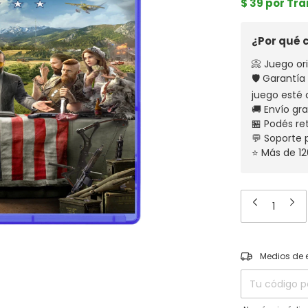
$ 39 por Tr
¿Por qué
📀 Juego ori
🛡️ Garantí
juego esté 
🚚 Envío gr
🏪 Podés re
💬 Soporte
⭐ Más de 12
Entregas para el
Medios de 