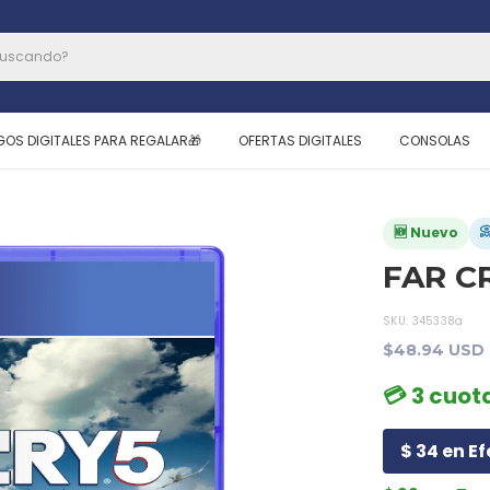
GOS DIGITALES PARA REGALAR🎁
OFERTAS DIGITALES
CONSOLAS

🆕 Nuevo
FAR CR
SKU:
345338a
$48.94 USD
💳 3 cuota
$ 34 en Ef