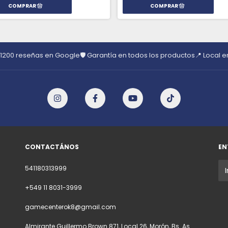
 1200 reseñas en Google
🛡️ Garantía en todos los productos
📍 Local 
CONTACTÁNOS
EN
541180313999
+549 11 8031-3999
gamecenterok8@gmail.com
Almirante Guillermo Brown 871, Local 26, Morón, Bs. As.