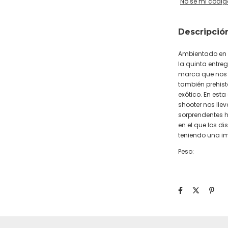
No sé mi códig
Descripció
Ambientado en l
la quinta entre
marca que nos 
también prehist
exótico. En est
shooter nos lle
sorprendentes 
en el que los di
teniendo una im
Peso: