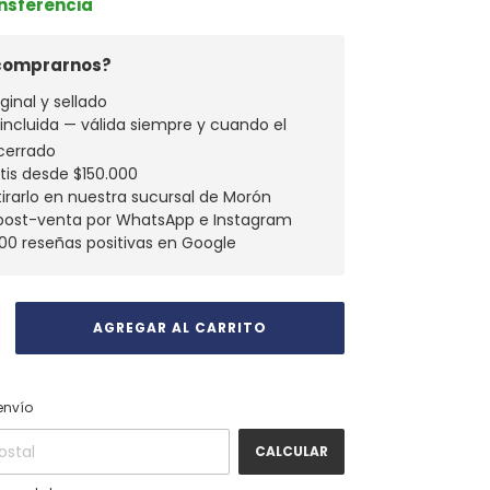
ansferencia
 comprarnos?
ginal y sellado
a incluida — válida siempre y cuando el
cerrado
atis desde $150.000
tirarlo en nuestra sucursal de Morón
 post-venta por WhatsApp e Instagram
00 reseñas positivas en Google
CAMBIAR CP
 CP:
envío
CALCULAR