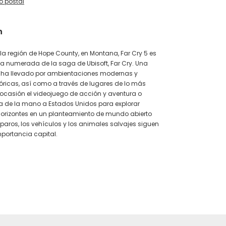
o postal
n
a región de Hope County, en Montana, Far Cry 5 es
ga numerada de la saga de Ubisoft, Far Cry. Una
ha llevado por ambientaciones modernas y
óricas, así como a través de lugares de lo más
a ocasión el videojuego de acción y aventura o
va de la mano a Estados Unidos para explorar
horizontes en un planteamiento de mundo abierto
sparos, los vehículos y los animales salvajes siguen
portancia capital.