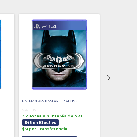
BATMAN ARKHAM VR - PS4 FISICO
DAYS GONE - PS
$64.11 USD
$81.34 USD
3 cuotas sin interés de $21
3 cuotas sin 
$45 en Efectivo
$57 en Efect
$51 por Transferencia
$65 por Trans