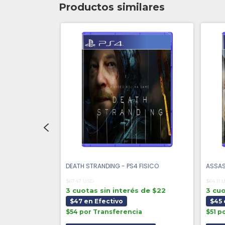
Productos similares
O FUELED - PS4
DEATH STRANDING - PS4 FISICO
ASSAS
$67.47 USD
$64.11 
3 cuotas sin interés de $22
3 cuo
s de $26
$47 en Efectivo
$45 
$54 por Transferencia
$51 p
a