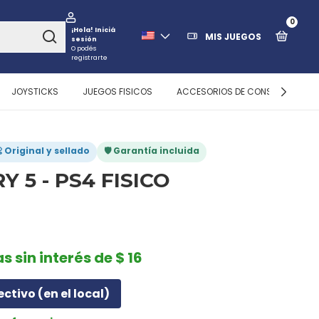
0
¡Hola!
Iniciá
MIS JUEGOS
sesión
O podés
registrarte
JOYSTICKS
JUEGOS FISICOS
ACCESORIOS DE CONSOLAS
 Original y sellado
🛡️ Garantía incluida
Y 5 - PS4 FISICO
s sin interés de $ 16
ectivo (en el local)