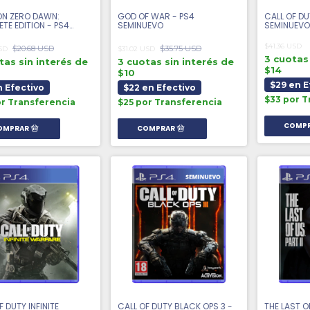
ON ZERO DAWN:
GOD OF WAR - PS4
CALL OF DU
TE EDITION - PS4
SEMINUEVO
SEMINUEVO
UEVO
$41.36 USD
$20.68 USD
$35.75 USD
USD
$31.02 USD
3 cuotas 
tas sin interés de
3 cuotas sin interés de
$14
$10
$29 en E
n Efectivo
$22 en Efectivo
$33 por T
or Transferencia
$25 por Transferencia
F DUTY INFINITE
CALL OF DUTY BLACK OPS 3 -
THE LAST O