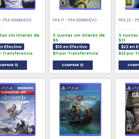
8 - PS4 SEMINUEVO
FIFA 17 - PS4 SEMINUEVO
FIFA 22 - 
USD
$13.79 USD
$31.86 USD
tas sin interés de
3 cuotas sin interés de
3 cuotas 
$5
$11
en Efectivo
$10 en Efectivo
$22 en E
or Transferencia
$11 por Transferencia
$25 por T
OMPRAR
COMPRAR
COMP