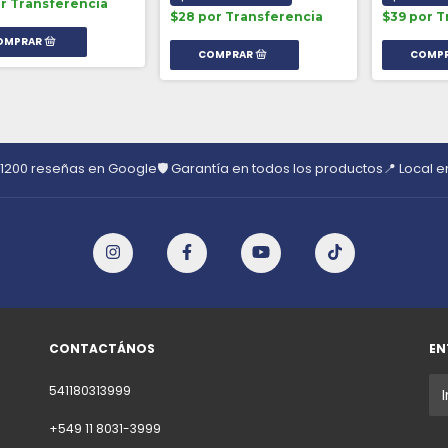
or Transferencia
$28 por Transferencia
$39 por T
 1200 reseñas en Google
🛡️ Garantía en todos los productos
📍 Local 
CONTACTÁNOS
EN
541180313999
+549 11 8031-3999