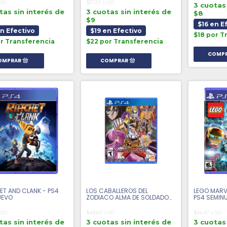
USD
$27.57 USD
3 cuotas 
tas sin interés de
3 cuotas sin interés de
$8
$9
$16 en E
en Efectivo
$19 en Efectivo
$18 por T
or Transferencia
$22 por Transferencia
T AND CLANK - PS4
LOS CABALLEROS DEL
LEGO MARV
UEVO
ZODIACO ALMA DE SOLDADOS
PS4 SEMIN
- PS4 SEMINUEVO
USD
$49.63 USD
$34.47 USD
tas sin interés de
3 cuotas sin interés de
3 cuotas 