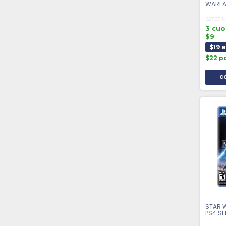
WARFA
$27.57 
3 cuo
$9
$19 
$22 p
STAR W
PS4 S