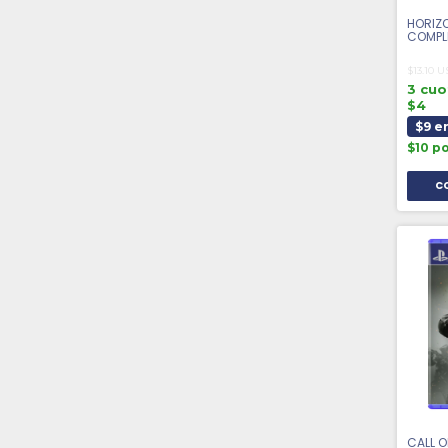
HORIZ
COMPLE
SEMIN
$13.10 
3 cuo
$4
$9 e
$10 p
CALL O