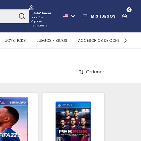
0
¡Hola!
Iniciá
MIS JUEGOS
sesión
O podés
registrarte
JOYSTICKS
JUEGOS FISICOS
ACCESORIOS DE CONSOLAS
Ordenar