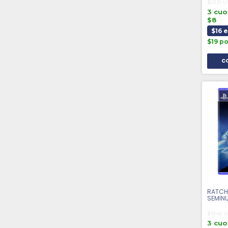
$23.31 
3 cuo
$8
$16 
$19 p
RATCHE
SEMIN
$19.42 
3 cuo