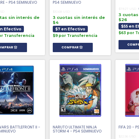
RE - PS4 SEMINUEVO
PS4 SEMINUEVO
$79.27 USD
USD
$10.68 USD
3 cuotas 
tas sin interés de
3 cuotas sin interés de
$26
$4
$55 en E
en Efectivo
$7 en Efectivo
$63 por T
or Transferencia
$9 por Transferencia
ARS BATTLEFRONT II -
NARUTO ULTIMATE NINJA
FIFA 20 - 
EMINUEVO
STORM 4 - PS4 SEMINUEVO
$22.56 USD