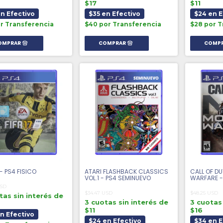
$17
$11
en Efectivo
$35 en Efectivo
$24 en E
or Transferencia
$40 por Transferencia
$28 por T
 - PS4 FISICO
ATARI FLASHBACK CLASSICS
CALL OF D
VOL.1 - PS4 SEMINUEVO
WARFARE -
USD
$34.47 USD
$48.25 USD
tas sin interés de
3 cuotas sin interés de
3 cuotas 
$11
$16
en Efectivo
$24 en Efectivo
$34 en E