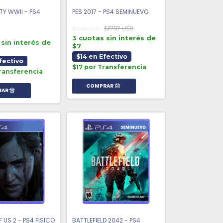
TY WWII - PS4
PES 2017 - PS4 SEMINUEVO
$27.57 USD
$20.68 USD
3 cuotas sin interés de
sin interés de
$7
$14 en Efectivo
fectivo
$17 por Transferencia
ransferencia
F US 2 - PS4 FISICO
BATTLEFIELD 2042 - PS4