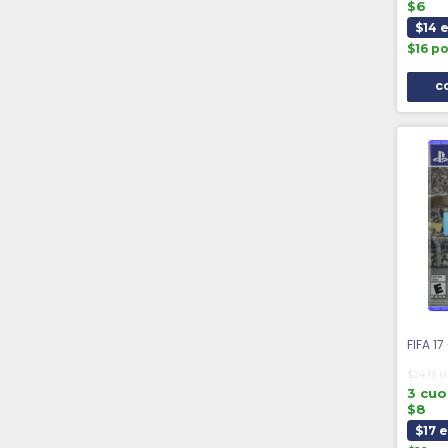
$6
$14 
$16 p
FIFA 17
$24.13 
3 cuo
$8
$17 