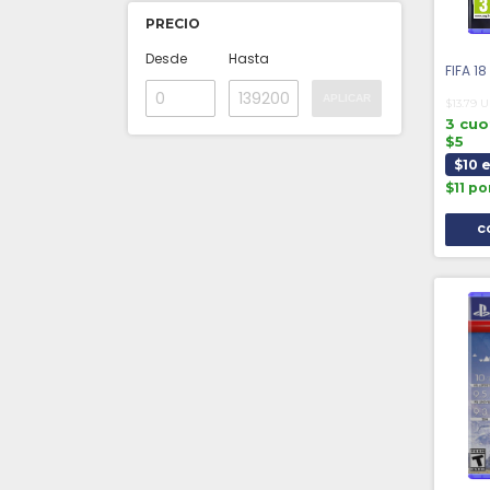
PRECIO
Desde
Hasta
FIFA 1
APLICAR
$13.79 
3 cuo
$5
$10 
$11 p
C