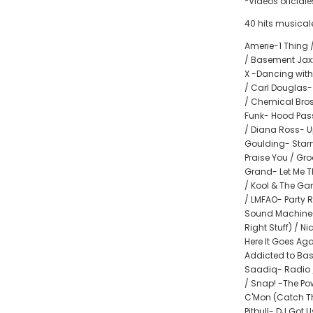
*Videos oficiale
40 hits musical
Amerie-1 Thing /
/ Basement Jaxx
X -Dancing with
/ Carl Douglas- 
/ Chemical Bros
Funk- Hood Pass
/ Diana Ross- U
Goulding- Starry
Praise You / Gro
Grand- Let Me T
/ Kool & The Ga
/ LMFAO- Party
Sound Machine- 
Right Stuff) / N
Here It Goes Ag
Addicted to Bass
Saadiq- Radio 
/ Snap! -The Pow
C'Mon (Catch Th
Pitbull- DJ Got U