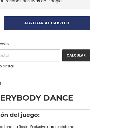
00 reseñas positivas en Google
CAMBIAR CP
 CP:
envío
CALCULAR
o postal
n
VERYBODY DANCE
ión del juego:
detonar la fiesta! Exclusivo para el sistema