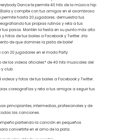
Everybody Dance te permite 40 hits de la música hip
. Baila y compite con tus amigos en el asombroso
 permite hasta 20 jugadores; demuestra tus
eografiando tus propias rutinas y reta a tus
 tus pasos. Mantén la fiesta en su punto más alto
y fotos de tus bailes a Facebook y Twitter. ¡Ha
nto de que domines la pista de baile!
 con 20 jugadores en el modo Party.
o de los videos oficiales* de 40 hits musicales del
 y club.
 videos y fotos de tus bailes a Facebook y Twitter.
pias coreografías y reta a tus amigos a seguir tus
nas principiantes, intermedias, profesionales y de
todas las canciones.
sempeño partiendo la canción en pequeños
ra convertirte en el amo de la pista.