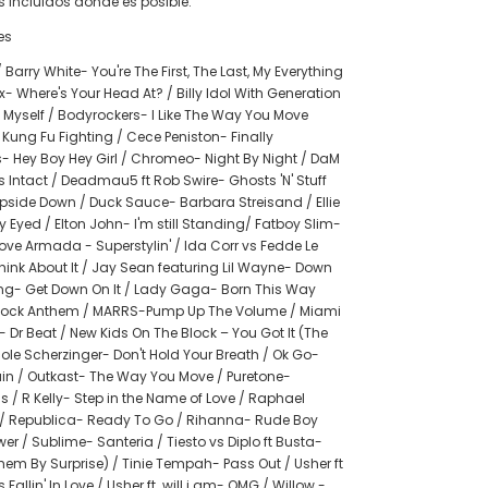
s incluidos dónde es posible.
es
 Barry White- You're The First, The Last, My Everything
- Where's Your Head At? / Billy Idol With Generation
 Myself / Bodyrockers- I Like The Way You Move
Kung Fu Fighting / Cece Peniston- Finally
- Hey Boy Hey Girl / Chromeo- Night By Night / DaM
 Intact / Deadmau5 ft Rob Swire- Ghosts 'N' Stuff
pside Down / Duck Sauce- Barbara Streisand / Ellie
 Eyed / Elton John- I'm still Standing/ Fatboy Slim-
ove Armada - Superstylin' / Ida Corr vs Fedde Le
hink About It / Jay Sean featuring Lil Wayne- Down
ng- Get Down On It / Lady Gaga- Born This Way
 Rock Anthem / MARRS-Pump Up The Volume / Miami
Dr Beat / New Kids On The Block – You Got It (The
icole Scherzinger- Don't Hold Your Breath / Ok Go-
ain / Outkast- The Way You Move / Puretone-
 / R Kelly- Step in the Name of Love / Raphael
/ Republica- Ready To Go / Rihanna- Rude Boy
er / Sublime- Santeria / Tiesto vs Diplo ft Busta-
em By Surprise) / Tinie Tempah- Pass Out / Usher ft
s Fallin' In Love / Usher ft. will.i.am- OMG / Willow -