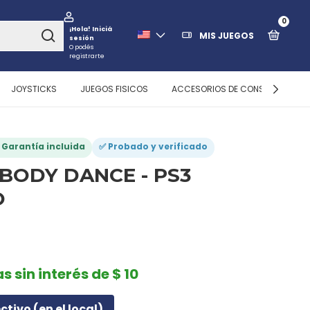
0
¡Hola!
Iniciá
MIS JUEGOS
sesión
O podés
registrarte
JOYSTICKS
JUEGOS FISICOS
ACCESORIOS DE CONSOLAS
️ Garantía incluida
✅ Probado y verificado
BODY DANCE - PS3
O
s sin interés de $ 10
ectivo (en el local)