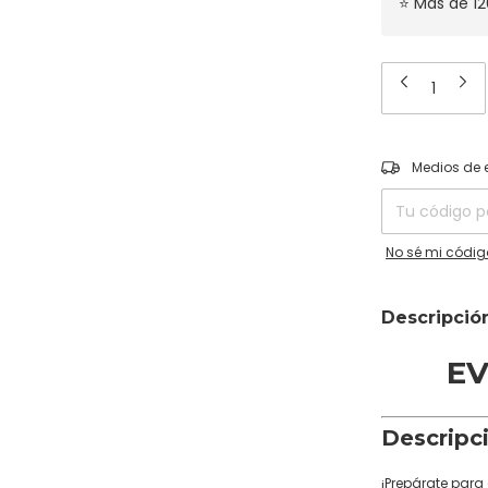
⭐ Más de 12
Entregas para el
Medios de 
No sé mi códig
Descripció
E
Descripc
¡Prepárate para 