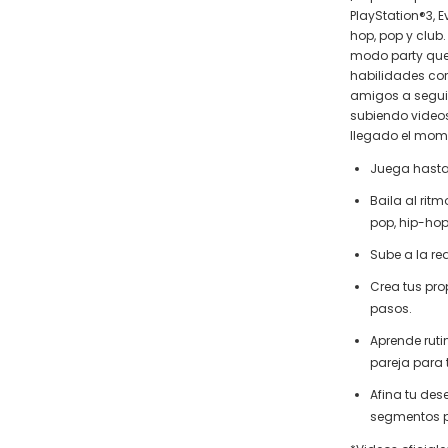
PlayStation®3, 
hop, pop y club
modo party que
habilidades cor
amigos a seguir
subiendo videos 
llegado el mome
Juega hasta
Baila al ritm
pop, hip-hop
Sube a la red
Crea tus pro
pasos.
Aprende ruti
pareja para 
Afina tu de
segmentos pa