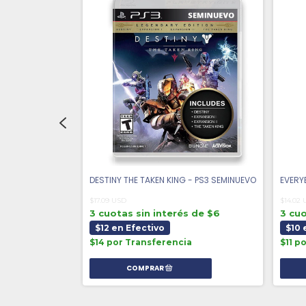
 SEMINUEVO
DESTINY THE TAKEN KING - PS3 SEMINUEVO
EVERY
$17.09 USD
$14.02
 de $7
3 cuotas sin interés de $6
3 cuo
$12 en Efectivo
$10 
a
$14 por Transferencia
$11 p