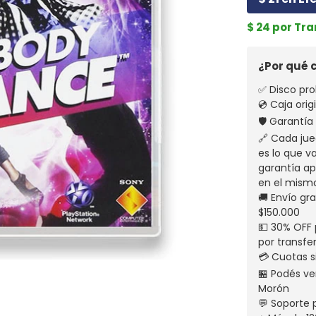
$ 24 por Tr
¿Por qué
✅ Disco pro
💿 Caja ori
🛡️ Garantí
🔗 Cada jue
es lo que v
garantía apl
en el mism
🚚 Envío gr
$150.000
💵 30% OFF 
por transfe
💳 Cuotas s
🏪 Podés ven
Morón
💬 Soporte