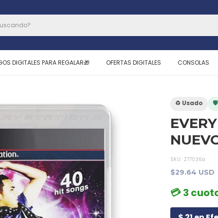
GOS DIGITALES PARA REGALAR🎁
OFERTAS DIGITALES
CONSOLAS
♻️ Usado

EVERY
NUEV
SKU:
277036a
$29.64 USD
💳 3 cuota
$ 21 en Ef