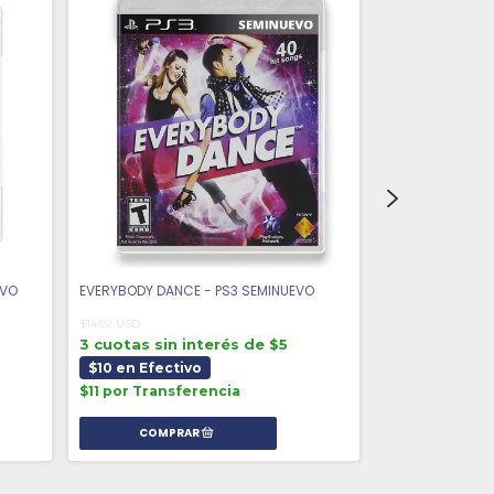
EVO
EVERYBODY DANCE - PS3 SEMINUEVO
DEBLOB 2 - PS3 
$14.02 USD
$16.54
$13.79 USD
3 cuotas sin interés de $5
3 cuotas sin 
$10 en Efectivo
$10 en Efect
$11 por Transferencia
$11 por Trans