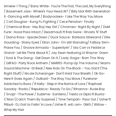
Amerie-1 Thing / Barry White- You're The First, The Last, My Everything
/ Basement Jaxx- Where's Your Head At? / Billy Idol With Generation
X -Dancing with Myself / Bodyrockers- I Like The Way You Move
/ Carl Douglas- Kung Fu Fighting / Cece Peniston- Finally
/ Chemical Bros- Hey Boy Hey Girl / Chromeo- Night By Night / DaM
Funk- Hood Pass Intact / Deadmau5 ft Rob Swire- Ghosts 'N' Stuff
/ Diana Ross- Upside Down / Duck Sauce- Barbara Streisand / Ellie
Goulding- Starry Eyed / Elton John- I'm still Standing/ Fatboy Slim-
Praise You / Groove Armada - Superstylin' / Ida Corr vs Fedde Le
Grand- Let Me Think About It / Jay Sean featuring Lil Wayne- Down
/ Kool & The Gang- Get Down On It / Lady Gaga- Born This Way
/ LMFAO- Party Rock Anthem / MARRS-Pump Up The Volume / Miami
Sound Machine- Dr Beat / New Kids On The Block – You Got It (The
Right Stuff) / Nicole Scherzinger- Don't Hold Your Breath / Ok Go-
Here It Goes Again / Outkast- The Way You Move / Puretone-
Addicted to Bass / R Kelly- Step in the Name of Love / Raphael
Saadiq- Radio / Republica- Ready To Go / Rihanna- Rude Boy
/ Snap! -The Power / Sublime- Santeria / Tiesto vs Diplo ft Busta-
C'Mon (Catch Them By Surprise) / Tinie Tempah- Pass Out / Usher ft
Pitbull- DJ Got Us Fallin' In Love / Usher ft. will.i.am- OMG / Willow -
Whip My Hair