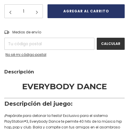
CAMBIAR CP
Entregas para el CP:
Medios de envío
CALCULAR
No sé mi código postal
Descripción
EVERYBODY DANCE
Descripción del juego:
¡Prepárate para detonar la fiesta! Exclusivo para el sistema
PlayStation®3, Everybody Dance te permite 40 hits de la música hip
hop, pop y club. Baila y compite con tus amigos en el asombroso