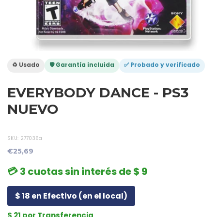
♻️ Usado
🛡️ Garantía incluida
✅ Probado y verificado
EVERYBODY DANCE - PS3
NUEVO
SKU:
277036a
€25,69
💳 3 cuotas sin interés de $ 9
$ 18 en Efectivo (en el local)
$ 21 por Transferencia