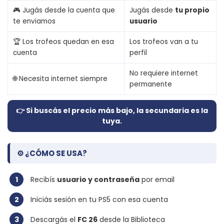
🎮 Jugás desde la cuenta que
Jugás desde
tu propio
te enviamos
usuario
🏆 Los trofeos quedan en esa
Los trofeos van a tu
cuenta
perfil
No requiere internet
🌐 Necesita internet siempre
permanente
👉 Si buscás el precio más bajo, la secundaria es la
tuya.
⚙️ ¿CÓMO SE USA?
1
Recibís
usuario y contraseña
por email
2
Iniciás sesión en tu PS5 con esa cuenta
3
Descargás el
FC 26
desde la Biblioteca