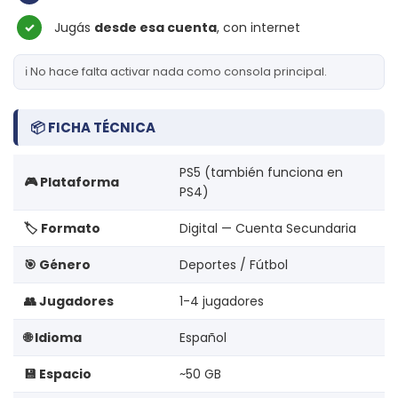
✓
Jugás
desde esa cuenta
, con internet
ℹ️ No hace falta activar nada como consola principal.
📦 FICHA TÉCNICA
PS5 (también funciona en
🎮 Plataforma
PS4)
🏷️ Formato
Digital — Cuenta Secundaria
🎯 Género
Deportes / Fútbol
👥 Jugadores
1-4 jugadores
🌐 Idioma
Español
💾 Espacio
~50 GB