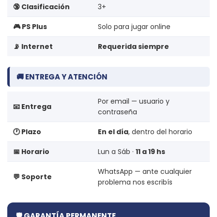
🔞 Clasificación
3+
🎮 PS Plus
Solo para jugar online
📡 Internet
Requerida siempre
🚚 ENTREGA Y ATENCIÓN
Por email — usuario y
📧 Entrega
contraseña
🕐 Plazo
En el día
, dentro del horario
📅 Horario
Lun a Sáb ·
11 a 19 hs
WhatsApp — ante cualquier
💬 Soporte
problema nos escribís
🛡️ GARANTÍA PERMANENTE