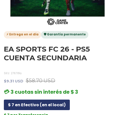
⚡ Entrega en el día
🛡️ Garantía permanente
EA SPORTS FC 26 - PS5
CUENTA SECUNDARIA
SKU:
276781a
$58.70 USD
$9.31 USD
💳 3 cuotas sin interés de $ 3
$ 7 en Efectivo (en el local)