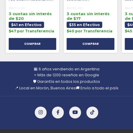
$58.70 USD
$50.39 USD
$56.7
3 cuotas sin interés
3 cuotas sin interés
3 c
de $20
de $17
de 
$41 en Efectivo
$35 en Efectivo
$4
$47 por Transferencia
$40 por Transferencia
$45
🏪 6 años vendiendo en Argentina
⭐ Más de 1200 reseñas en Google
🛡️ Garantía en todos los productos
📍 Local en Morón, Buenos Aires
🚚 Envío a todo el país