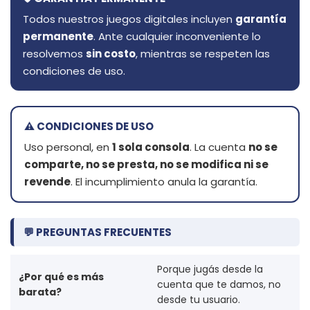
Todos nuestros juegos digitales incluyen
garantía
permanente
. Ante cualquier inconveniente lo
resolvemos
sin costo
, mientras se respeten las
condiciones de uso.
⚠️ CONDICIONES DE USO
Uso personal, en
1 sola consola
. La cuenta
no se
comparte, no se presta, no se modifica ni se
revende
. El incumplimiento anula la garantía.
💬 PREGUNTAS FRECUENTES
Porque jugás desde la
¿Por qué es más
cuenta que te damos, no
barata?
desde tu usuario.