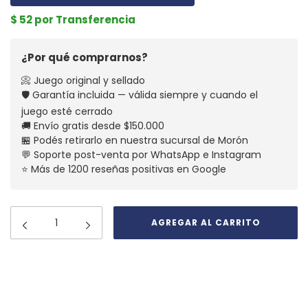
$ 52 por Transferencia
¿Por qué comprarnos?
📀 Juego original y sellado
🛡️ Garantía incluida — válida siempre y cuando el
juego esté cerrado
🚚 Envío gratis desde $150.000
🏪 Podés retirarlo en nuestra sucursal de Morón
💬 Soporte post-venta por WhatsApp e Instagram
⭐ Más de 1200 reseñas positivas en Google
Medios de envío
CAMBIAR CP
Entregas para el CP:
CALCULAR