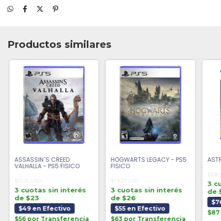
Productos similares
ASSASSIN´S CREED
HOGWARTS LEGACY - PS5
ASTR
VALHALLA - PS5 FISICO
FISICO
$108.
$70.31 USD
$79.27 USD
3 c
3 cuotas sin interés
3 cuotas sin interés
de 
de $23
de $26
$7
$49 en Efectivo
$55 en Efectivo
$87
$56 por Transferencia
$63 por Transferencia