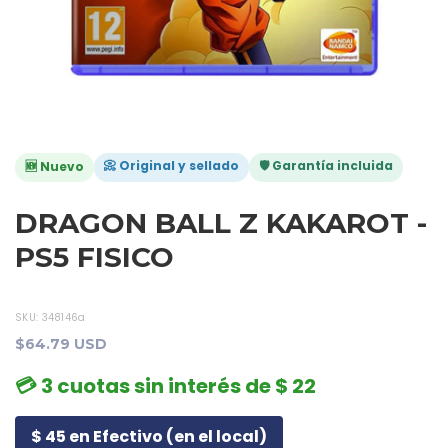
📀 Original y sellado
🛡️ Garantía incluida
🆕 Nuevo
DRAGON BALL Z KAKAROT -
PS5 FISICO
SKU:
348146a
$64.79 USD
💳 3 cuotas sin interés de $ 22
$ 45 en Efectivo (en el local)