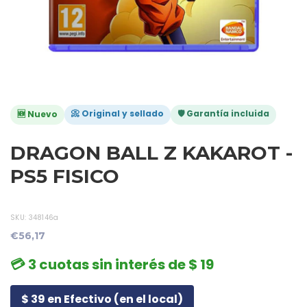
📀 Original y sellado
🛡️ Garantía incluida
🆕 Nuevo
DRAGON BALL Z KAKAROT -
PS5 FISICO
SKU:
348146a
€56,17
💳 3 cuotas sin interés de $ 19
$ 39 en Efectivo (en el local)