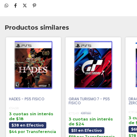
Productos similares
HADES - PS5 FISICO
GRAN TURISMO 7 - PS5
DRA
FISICO
ZERO
€54,58
€97,4
€87,60
3 cuotas sin interés
€73,49
3 c
de $18
3 cuotas sin interés
de 
de $24
$38 en Efectivo
$6
$51 en Efectivo
$44 por Transferencia
$78
$59 por Transferencia