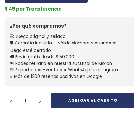
$ 45 por Transferencia
¿Por qué comprarnos?
📀 Juego original y sellado
🛡️ Garantía incluida — válida siempre y cuando el
juego esté cerrado
🚚 Envío gratis desde $150.000
🏪 Podés retirarlo en nuestra sucursal de Morón
💬 Soporte post-venta por WhatsApp e Instagram
⭐ Más de 1200 reseñas positivas en Google
Medios de envío
CAMBIAR CP
Entregas para el CP:
CALCULAR