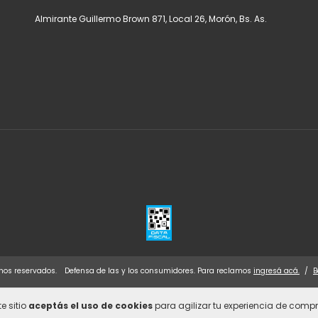
Almirante Guillermo Brown 871, Local 26, Morón, Bs. As.
hos reservados.
Defensa de las y los consumidores. Para reclamos
ingresá acá.
/
B
e sitio
aceptás el uso de cookies
para agilizar tu experiencia de compr