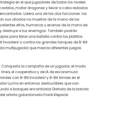
trategia en el que jugadores de todos los niveles
astillos, matar dragones y llevar a cabo redadas
encantados. Lidera una de las dos facciones: los
 con sus aliados no muertos de la mano de los
os valientes elfos, humanos y enanos de la mano de
 y destruye a tus enemigos. También podrás
opas para librar una batalla contra los platillos
it Invaders! o contra los grandes tanques de 8-Bit
do multijugador que mezcla diferentes juegos.
s: Conquista la campaña de un jugador, el modo
 línea, el cooperativo y de IA de escaramuza
ordes con 8-Bit Invaders! y 8-Bit Armies en el
dor Lucha en entornos destructibles que van
mundo a bosques encantados Disfruta de la banda
 del artista galardonado Frank Klepacki