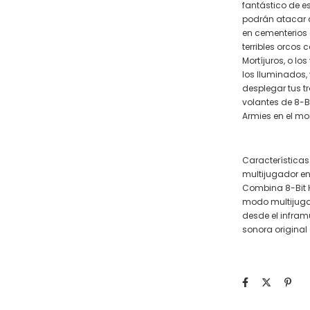
fantástico de es
podrán atacar c
en cementerios 
terribles orcos
Mortíjuros, o l
los Iluminados,
desplegar tus tr
volantes de 8-B
Armies en el mo
Característica
multijugador en
Combina 8-Bit H
modo multijuga
desde el infra
sonora original