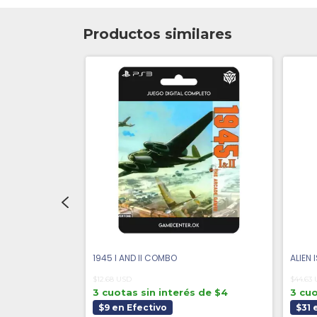
Productos similares
CARRIERS - PS3
1945 I AND II COMBO
ALIEN 
$12.68 USD
$44.63
3 cuotas sin interés de $4
3 cuo
 de $4
$9 en Efectivo
$31 