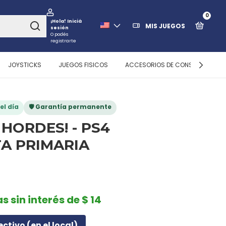
0
¡Hola!
Iniciá
MIS JUEGOS
sesión
O podés
registrarte
JOYSTICKS
JUEGOS FISICOS
ACCESORIOS DE CONSOLAS
el día
🛡️ Garantía permanente
 HORDES! - PS4
A PRIMARIA
s sin interés de $ 14
ectivo (en el local)