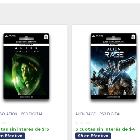
ISOLATION - PS3 DIGITAL
ALIEN RAGE - PS3 DIGITAL
 USD
$11.33 USD
tas sin interés de $15
3 cuotas sin interés de $4
en Efectivo
$8 en Efectivo