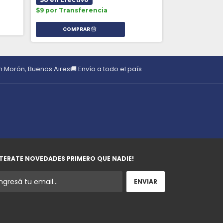
$11 en Efecti
$9 por Transferencia
$13 por Trans
en Morón, Buenos Aires
🚚 Envío a todo el país
TERATE NOVEDADES PRIMERO QUE NADIE!