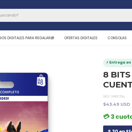
GOS DIGITALES PARA REGALAR🎁
OFERTAS DIGITALES
CONSOLAS
⚡ Entrega en 
8 BITS
CUENT
SKU:
346570a
$43.49 USD
💳 3 cuota
$ 30 en Ef