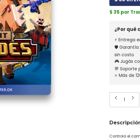
$ 35 por Tr
¿Por qué
⚡ Entrega e
🛡️ Garantí
sin costo
🎮 Jugás co
💬 Soporte
⭐ Más de 12
Descripció
Controla el cam