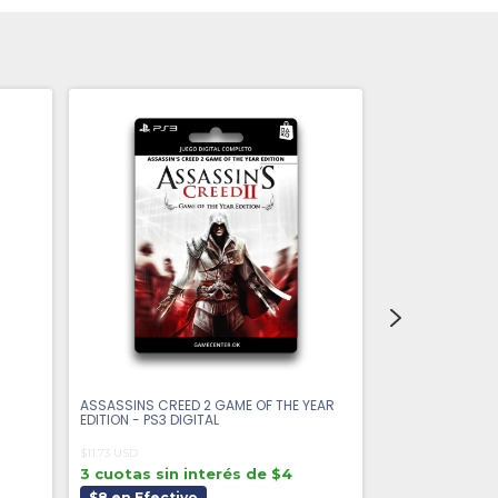
ASSASSINS CREED 2 GAME OF THE YEAR
AR NOSURGE: OD
EDITION - PS3 DIGITAL
PS3 DIGITAL
$11.73 USD
$15.79 USD
3 cuotas sin interés de $4
3 cuotas sin 
$8 en Efectivo