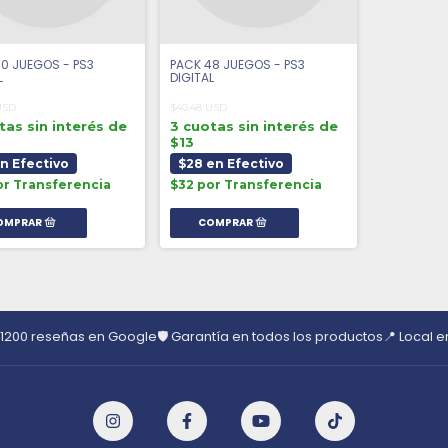
0 JUEGOS - PS3
PACK 48 JUEGOS - PS3
L
DIGITAL
USD
$40.48 USD
tas sin interés de
3 cuotas sin interés de
$13
en Efectivo
$28 en Efectivo
or Transferencia
$32 por Transferencia
 1200 reseñas en Google
🛡️ Garantía en todos los productos
📍 Local 