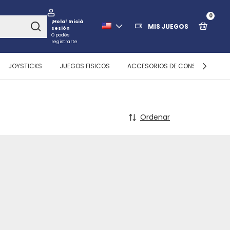
0
¡Hola!
Iniciá
MIS JUEGOS
sesión
O podés
registrarte
JOYSTICKS
JUEGOS FISICOS
ACCESORIOS DE CONSOLAS
Ordenar