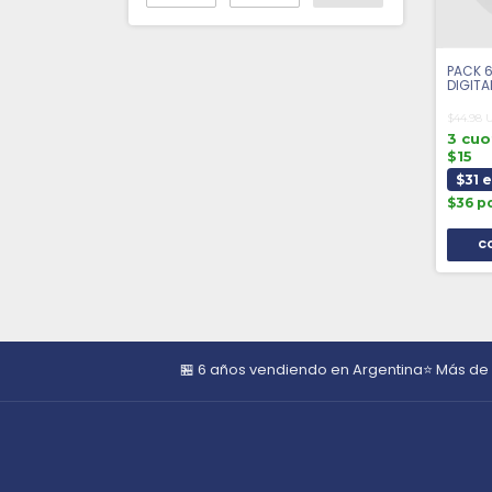
PACK 6
DIGITA
$44.98 
3 cuo
$15
$31 
$36 p
🏪 6 años vendiendo en Argentina
⭐ Más de