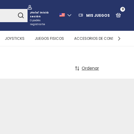
0
¡Hola!
Iniciá
MIS JUEGOS
sesión
O podés
registrarte
JOYSTICKS
JUEGOS FISICOS
ACCESORIOS DE CONSOLAS
Ordenar