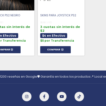
ICK PS2 NEGRO
SKINS PARA JOYSTICK PS2
USD
$5.85 USD
tas sin interés de
3 cuotas sin interés de
$2
en Efectivo
$4 en Efectivo
or Transferencia
$5 por Transferencia
COMPRAR
 1200 reseñas en Google
🛡️ Garantía en todos los productos
📍 Local 