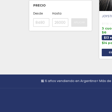
PRECIO
Desde
Hasta
JOYST
APLICAR
$17.92 
3 cuo
$6
$13 
$14 p
🏪 6 años vendiendo en Argentina
⭐ Más de