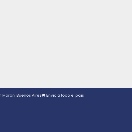
en Morón, Buenos Aires
🚚 Envío a todo el país